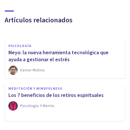
VIDA SALUDABLE
8 apps para mejorar tu vida
Artículos relacionados
Juan Armando Corbin
PSICOLOGÍA
Meyo: la nueva herramienta tecnológica que
ayuda a gestionar el estrés
Xavier Molina
MEDITACIÓN Y MINDFULNESS
​5 ejercicios Mindfulness para
MEDITACIÓN Y MINDFULNESS
mejorar tu bienestar
Los 7 beneficios de los retiros espirituales
emocional
Psicología Y Mente
Jonathan García-Allen