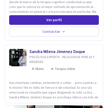
desde el marco de la terapia cognitivo conductual ya que
creo que la ciencia es el mejor método de aproximación al
conocimiento en general y a la psicoterapia en particular. Me
interesan los procesos de cambio conductual por los que una
Ver perfil
persona pueda alcanzar sus objetivos, transitando,
aceptando y modificando sus patrones cognitivos y
emocionales. Abordo patologías específicas como trastornos
Contactar
de ansiedad y del ánimo, y también crisis vitales y procesos
de crecimiento personal.
Sandra Milena Jimenez Duque
PSICÓLOGA EXPERTA - RELACION DE PAREJA Y
ANSIEDAD
Miami
Terapia online
Has intentado cambiar, entenderte o soltar… pero vuelves a
lo mismo? No es falta de fuerza ni de voluntad. Es una raíz
emocional no resuelta que sigue dirigiendo tu vida. La Dra.
Sandra Milena Jiménez Duque es psicóloga clínica con más de
10 años de experiencia, reconocida como una de las
profesionales más destacadas en el abordaje profundo de la