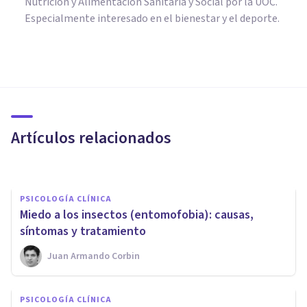
Nutrición y Alimentación Sanitaria y Social por la UOC.
Especialmente interesado en el bienestar y el deporte.
PSICOLOGÍA CLÍNICA
Hipopotomonstrosesquipedaliofo
el miedo irracional a las
Artículos relacionados
palabras largas
Juan Armando Corbin
PSICOLOGÍA CLÍNICA
Miedo a los insectos (entomofobia): causas,
síntomas y tratamiento
Juan Armando Corbin
PSICOLOGÍA CLÍNICA
PSICOLOGÍA CLÍNICA