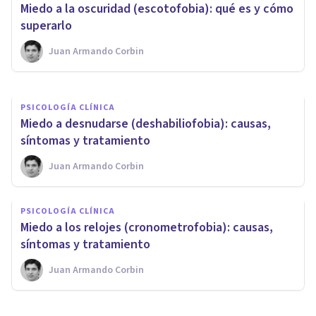
​Pediofobia: el miedo a los
​Miedo a la oscuridad (escotofobia): qué es y cómo
muñecos (causas y síntomas)
superarlo
Juan Armando Corbin
Juan Armando Corbin
PSICOLOGÍA CLÍNICA
Miedo a desnudarse (deshabiliofobia): causas,
síntomas y tratamiento
Juan Armando Corbin
PSICOLOGÍA CLÍNICA
Miedo a los relojes (cronometrofobia): causas,
síntomas y tratamiento
Juan Armando Corbin