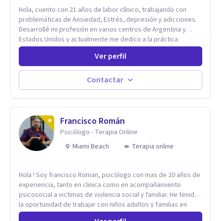
Hola, cuento con 21 años de labor clínico, trabajando con
problemáticas de Ansiedad, Estrés, depresión y adicciones.
Desarrollé mi profesión en varios centros de Argentina y
Estados Unidos y actualmente me dedico a la práctica
privada. Utilizo terapias cognitivas conductuales basadas en
Ver perfil
evidencia científica con comprobados resultados. Los
objetivos terapéuticos están centrados en brindar
herramientas concretas para el cambio, que permitan
Contactar
desarrollar nuevas habilidades y estrategias basadas en la
salud y calidad de vida.
Francisco Román
Psicólogo - Terapia Online
Miami Beach
Terapia online
Hola ! Soy francisco Roman, psicólogo con mas de 20 años de
experiencia, tanto en clinica como en acompañamiento
psicosocial a victimas de violencia social y familiar. He tenido
la oportunidad de trabajar con niños adultos y familias en
todos los espacios y esto me ha dado un una variedad de