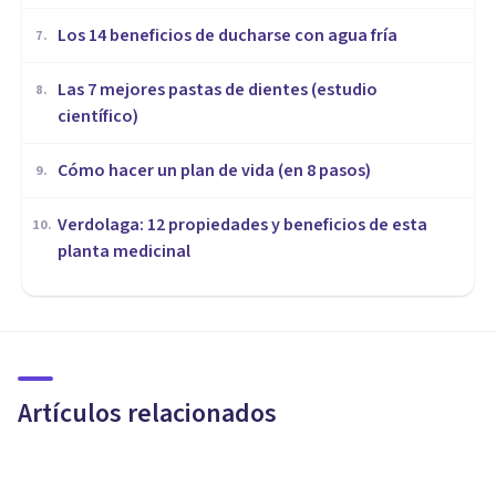
Los 14 beneficios de ducharse con agua fría
7
.
Las 7 mejores pastas de dientes (estudio
8
.
científico)
Cómo hacer un plan de vida (en 8 pasos)
9
.
Verdolaga: 12 propiedades y beneficios de esta
10
.
planta medicinal
FRASES Y REFLEXIONES
Las 70 mejores frases de Elton
John
Artículos relacionados
Xavier Molina