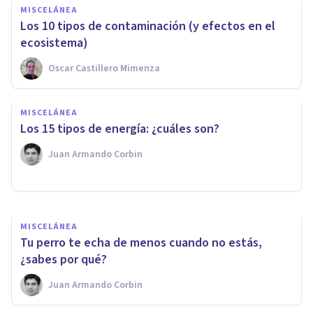
MISCELÁNEA
Los 10 tipos de contaminación (y efectos en el
ecosistema)
Oscar Castillero Mimenza
MEDITACIÓN Y MINDFULNESS
MISCELÁNEA
​El Mindfulness podría ayudar a
Los 15 tipos de energía: ¿cuáles son?
combatir la obesidad infantil
Juan Armando Corbin
Arturo Torres
MISCELÁNEA
Tu perro te echa de menos cuando no estás,
¿sabes por qué?
Juan Armando Corbin