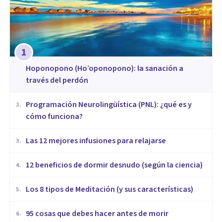
1
Hoponopono (Ho’oponopono): la sanación a
través del perdón
Programación Neurolingüística (PNL): ¿qué es y
2
.
cómo funciona?
​Las 12 mejores infusiones para relajarse
3
.
12 beneficios de dormir desnudo (según la ciencia)
4
.
Los 8 tipos de Meditación (y sus características)
5
.
95 cosas que debes hacer antes de morir
6
.