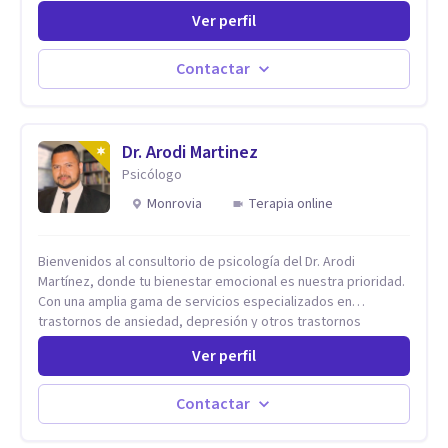
interesan los procesos de cambio conductual por los que una
Ver perfil
persona pueda alcanzar sus objetivos, transitando,
aceptando y modificando sus patrones cognitivos y
emocionales. Abordo patologías específicas como trastornos
Contactar
de ansiedad y del ánimo, y también crisis vitales y procesos
de crecimiento personal.
Dr. Arodi Martinez
Psicólogo
Monrovia
Terapia online
Bienvenidos al consultorio de psicología del Dr. Arodi
Martínez, donde tu bienestar emocional es nuestra prioridad.
Con una amplia gama de servicios especializados en
trastornos de ansiedad, depresión y otros trastornos
emocionales, estamos dedicados a ofrecerte el mejor
Ver perfil
tratamiento para mejorar tu salud mental. En nuestro
consultorio, ofrecemos una variedad de terapias y
tratamientos diseñados para satisfacer tus necesidades
Contactar
específicas: Terapia para Trastornos de Ansiedad y
Depresión: Somos expertos en el tratamiento de la ansiedad