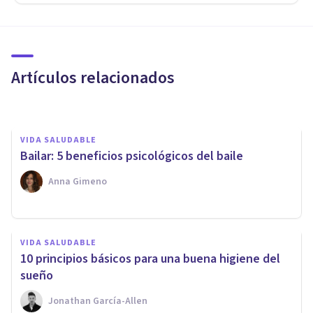
​Las 10 canciones que mejor
nos hacen sentir (según la
ciencia)
Artículos relacionados
Juan Armando Corbin
VIDA SALUDABLE
Bailar: 5 beneficios psicológicos del baile
Anna Gimeno
FRASES Y REFLEXIONES
VIDA SALUDABLE
75 frases de Abraham Maslow
10 principios básicos para una buena higiene del
(y las necesidades humanas)
sueño
Jonathan García-Allen
Juan Armando Corbin