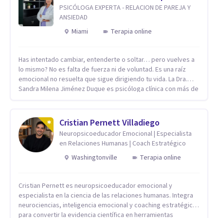
PSICÓLOGA EXPERTA - RELACION DE PAREJA Y
ANSIEDAD
Miami
Terapia online
Has intentado cambiar, entenderte o soltar… pero vuelves a
lo mismo? No es falta de fuerza ni de voluntad. Es una raíz
emocional no resuelta que sigue dirigiendo tu vida. La Dra.
Sandra Milena Jiménez Duque es psicóloga clínica con más de
10 años de experiencia, reconocida como una de las
profesionales más destacadas en el abordaje profundo de la
ansiedad, la baja autoestima, la dependencia emocional y los
Cristian Pernett Villadiego
conflictos de pareja. Ha trabajado con pacientes en
Neuropsicoeducador Emocional | Especialista
diferentes países, acompañando procesos complejos. Su
en Relaciones Humanas | Coach Estratégico
enfoque terapéutico se diferencia por una premisa clara: no
trabaja el síntoma, trabaja la raíz que lo origina. Su
Washingtonville
Terapia online
metodología interviene en tres niveles: regulación del
sistema emocional, reprocesamiento de heridas de la
Cristian Pernett es neuropsicoeducador emocional y
infancia y reestructuración cognitiva profunda, permitiendo
especialista en la ciencia de las relaciones humanas. Integra
transformar patrones, emociones y decisiones desde su
neurociencias, inteligencia emocional y coaching estratégico
origen. Si buscas un proceso superficial, este no es el lugar.
para convertir la evidencia científica en herramientas
Pero si estás listo(a) para comprender, sanar y transformar la