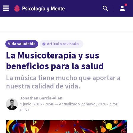
Vida saludable
Artículo revisado
​La Musicoterapia y sus
beneficios para la salud
La música tiene mucho que aportar a
nuestra calidad de vida.
Jonathan García-Allen
5 junio, 2015 - 20:46
— Actualizado
22 mayo, 2026 - 21:50
CEST