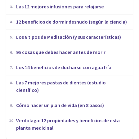
​Las 12 mejores infusiones para relajarse
3
.
12 beneficios de dormir desnudo (según la ciencia)
4
.
Los 8 tipos de Meditación (y sus características)
5
.
95 cosas que debes hacer antes de morir
6
.
Los 14 beneficios de ducharse con agua fría
7
.
Las 7 mejores pastas de dientes (estudio
8
.
científico)
Cómo hacer un plan de vida (en 8 pasos)
9
.
Verdolaga: 12 propiedades y beneficios de esta
10
.
planta medicinal
VIDA SALUDABLE