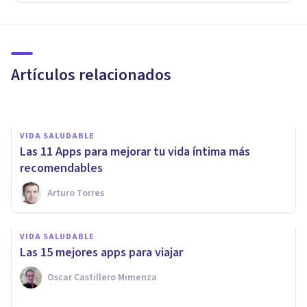
VIDA SALUDABLE
Las 10 mejores apps para
mejorar hábitos
Artículos relacionados
Pol Bertran Prieto
VIDA SALUDABLE
Las 11 Apps para mejorar tu vida íntima más
recomendables
Arturo Torres
VIDA SALUDABLE
MISCELÁNEA
Las 15 mejores apps para viajar
​Las 17 mejores apps de música
Oscar Castillero Mimenza
Juan Armando Corbin