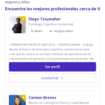
mujeres y niños.
Encuentra los mejores profesionales cerca de ti
Diego Tzoymaher
Psicólogo Cognitivo Conductual
Miami
Terapia online
- PRIMERA ENTREVISTA GRATUITA - TERAPIA ONLINE - Trabajo
desde el marco de la terapia cognitivo conductual ya que
creo que la ciencia es el mejor método de aproximación al
conocimiento en general y a la psicoterapia en particular. Me
interesan los procesos de cambio conductual por los que una
Ver perfil
persona pueda alcanzar sus objetivos, transitando,
aceptando y modificando sus patrones cognitivos y
emocionales. Abordo patologías específicas como trastornos
Contactar
de ansiedad y del ánimo, y también crisis vitales y procesos
de crecimiento personal.
Carmen Brenes
Master en Consejeria Clinica y Salud Mental