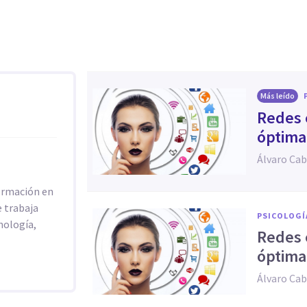
Más leído
Redes 
óptima 
Álvaro Ca
formación en
 trabaja
PSICOLOGÍ
nología,
Redes 
óptima 
Álvaro Ca