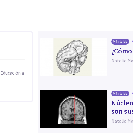
Más leído
¿Cómo 
Natalia M
 Educación a
Más leído
Núcleo
son su
Natalia M