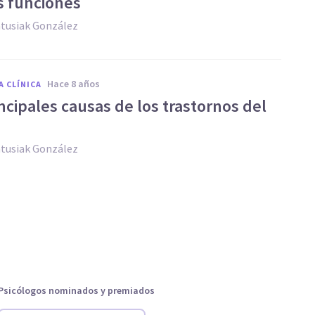
s funciones
atusiak González
hace 8 años
A CLÍNICA
ncipales causas de los trastornos del
atusiak González
Psicólogos nominados y premiados