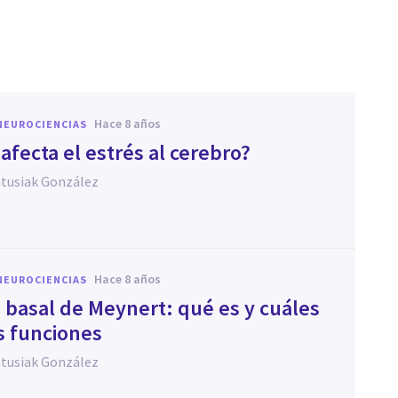
hace 8 años
NEUROCIENCIAS
afecta el estrés al cerebro?
atusiak González
hace 8 años
NEUROCIENCIAS
 basal de Meynert: qué es y cuáles
s funciones
atusiak González