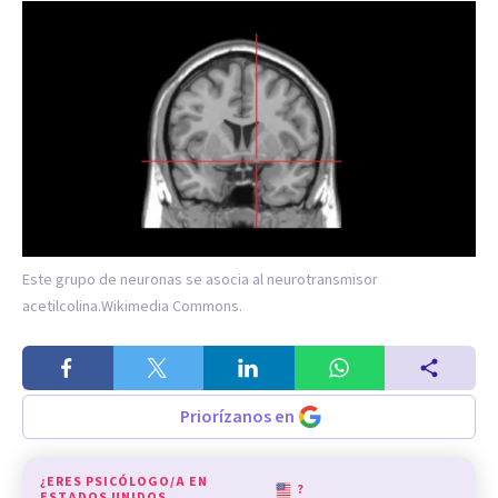
Este grupo de neuronas se asocia al neurotransmisor
acetilcolina.
Wikimedia Commons.
Priorízanos en
¿ERES PSICÓLOGO/A EN
?
ESTADOS UNIDOS