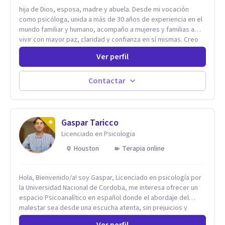
hija de Dios, esposa, madre y abuela. Desde mi vocación
como psicóloga, unida a más de 30 años de experiencia en el
mundo familiar y humano, acompaño a mujeres y familias a
vivir con mayor paz, claridad y confianza en sí mismas. Creo
profundamente que la vida está hecha de etapas, y que cada
Ver perfil
ciclo —personal, emocional, espiritual y familiar— trae
oportunidades de crecimiento. Por eso utilizo una
combinación de psicología positiva, enfoque humanista,
Contactar
herramientas contemporáneas de bienestar mental y
espiritualidad, para que puedas recorrer tu propio camino
sintiéndote sostenida, acompañada y más segura de quién
eres. Mi misión es ayudarte a ordenar tu mundo interior, sanar
Gaspar Taricco
lo que aún pesa, fortalecer tu autoestima, transformar la
Licenciado en Psicologia
relación contigo misma y con quienes amas, y enseñarte
Houston
Terapia online
herramientas prácticas para navegar la vida familiar con amor,
límites sanos, serenidad y propósito. Trabajo desde una
mirada integral donde la mente, las emociones, la historia
Hola, Bienvenido/a! soy Gaspar, Licenciado en psicología por
familiar y la fe se encuentran para crear procesos
la Universidad Nacional de Cordoba, me interesa ofrecer un
terapéuticos transformadores, cálidos y profundamente
espacio Psicoanalítico en español donde el abordaje del
humanos. Te acompaño a encontrar claridad, paz y propósito
malestar sea desde una escucha atenta, sin prejuicios y
en cada etapa de tu vida.
rescatando lo singular de cada caso, sin caer en etiquetas.
Ver perfil