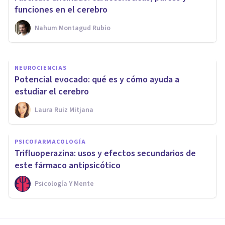
cerebro
funciones en el cerebro
Nahum Montagud Rubio
Unai Aso Poza
NEUROCIENCIAS
Potencial evocado: qué es y cómo ayuda a
estudiar el cerebro
Laura Ruiz Mitjana
PSICOFARMACOLOGÍA
Trifluoperazina: usos y efectos secundarios de
este fármaco antipsicótico
Psicología Y Mente