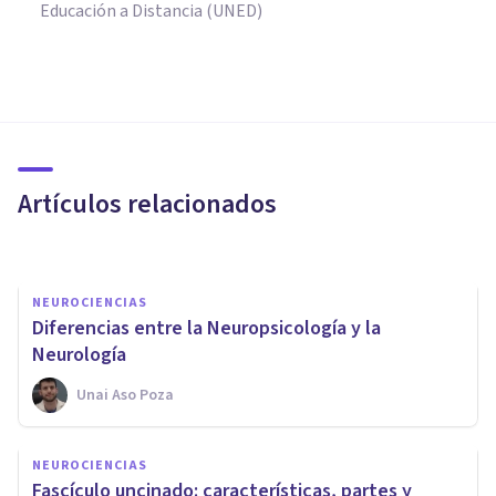
Educación a Distancia (UNED)
NEUROCIENCIAS
¿Se puede retrasar el
envejecimiento de nuestro
cerebro?
Artículos relacionados
Noemí Pardina
NEUROCIENCIAS
Diferencias entre la Neuropsicología y la
Neurología
Unai Aso Poza
NEUROCIENCIAS
Placas seniles (o amiloides):
NEUROCIENCIAS
características y efectos en el
Fascículo uncinado: características, partes y