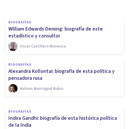
Nahum Montagud Rubio
BIOGRAFÍAS
William Edwards Deming: biografía de este
estadístico y consultor
Oscar Castillero Mimenza
BIOGRAFÍAS
Susan B. Anthony: biografía de
BIOGRAFÍAS
esta activista por los derechos
Alexandra Kollontai: biografía de esta política y
de la mujer
pensadora rusa
Nahum Montagud Rubio
Nahum Montagud Rubio
BIOGRAFÍAS
Indira Gandhi: biografía de esta histórica política
de la India