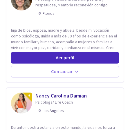
respetuosa, Mentoria reconexión contigo
Florida
hija de Dios, esposa, madre y abuela. Desde mi vocación
como psicóloga, unida a más de 30 años de experiencia en el
mundo familiar y humano, acompaño a mujeres y familias a
vivir con mayor paz, claridad y confianza en sí mismas. Creo
profundamente que la vida está hecha de etapas, y que cada
Ver perfil
ciclo —personal, emocional, espiritual y familiar— trae
oportunidades de crecimiento. Por eso utilizo una
combinación de psicología positiva, enfoque humanista,
Contactar
herramientas contemporáneas de bienestar mental y
espiritualidad, para que puedas recorrer tu propio camino
sintiéndote sostenida, acompañada y más segura de quién
eres. Mi misión es ayudarte a ordenar tu mundo interior, sanar
Nancy Carolina Damian
lo que aún pesa, fortalecer tu autoestima, transformar la
Psicóloga/ Life Coach
relación contigo misma y con quienes amas, y enseñarte
Los Angeles
herramientas prácticas para navegar la vida familiar con amor,
límites sanos, serenidad y propósito. Trabajo desde una
mirada integral donde la mente, las emociones, la historia
Durante nuestra estancia en este mundo, la vida nos forza a
familiar y la fe se encuentran para crear procesos