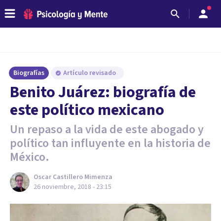
Biografías
Artículo revisado
Benito Juárez: biografía de
este político mexicano
Un repaso a la vida de este abogado y
político tan influyente en la historia de
México.
Oscar Castillero Mimenza
26 noviembre, 2018 - 23:15