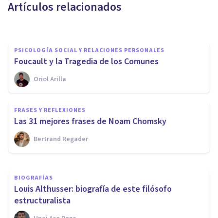
Artículos relacionados
Unai Aso Poza
PSICOLOGÍA SOCIAL Y RELACIONES PERSONALES
Foucault y la Tragedia de los Comunes
Oriol Arilla
PSICOLOGÍA SOCIAL Y RELACIONES PERSONALES
Sincretismo cultural: qué es y
FRASES Y REFLEXIONES
cómo surge en las sociedades
Las 31 mejores frases de Noam Chomsky
Bertrand Regader
Luis Martínez-Casasola Hernández
BIOGRAFÍAS
Louis Althusser: biografía de este filósofo
estructuralista