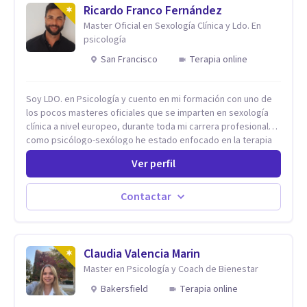
Ricardo Franco Fernández
Master Oficial en Sexología Clínica y Ldo. En
psicología
San Francisco
Terapia online
Soy LDO. en Psicología y cuento en mi formación con uno de
los pocos masteres oficiales que se imparten en sexología
clínica a nivel europeo, durante toda mi carrera profesional
como psicólogo-sexólogo he estado enfocado en la terapia
sexual desde una perspectiva multidisciplinar BIO-PSICO-
Ver perfil
SOCIAL ya que aunque las bases de mi trabajo son
psicológicas, si no se tienen en consideración otros factores
la terapia puede no funcionar al tener una visión demasiado
Contactar
simplista, excluyendo de antemano otros factores que
pueden influir. Mi intención es ayudar para conseguir una
mejora global de tu sexualidad, considerando cada caso
como algo particular e intentando adaptarme a tu situación
Claudia Valencia Marin
personal concreta. En especial mi ámbito de trabajo es la
Master en Psicología y Coach de Bienestar
disfunción eréctil, la eyaculación precoz y la falta de deseo
Bakersfield
Terapia online
tanto en mujeres como en hombres. La sexualidad es de
enorme importancia tanto para el bienestar físico y mental