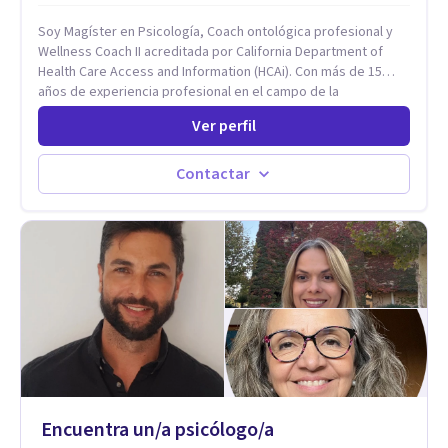
como a nivel personal para una buena autoestima y una
Soy Magíster en Psicología, Coach ontológica profesional y
relación saludable de pareja.
Wellness Coach II acreditada por California Department of
Health Care Access and Information (HCAi). Con más de 15
años de experiencia profesional en el campo de la
Neurociencia del Bienestar y Liderazgo estratégico; bilingüe
Ver perfil
(español e inglés), con un enfoque holístico, integrativo
(cuerpo, mente y espíritu) y multicultural.
Contactar
Encuentra un/a psicólogo/a