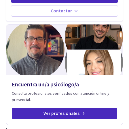
experiencia, acompaña a personas, parejas y líderes en
procesos de desarrollo personal y profesional. Su trabajo se
Contactar
centra en la regulación emocional, las relaciones de pareja, la
comunicación efectiva y el liderazgo consciente. Su
metodología combina psicología contemporánea,
neurociencias y estrategias de cambio basadas en evidencia
para fortalecer la autoestima, desarrollar habilidades
socioemocionales y promover cambios sostenibles. Como
divulgador científico, acerca la psicología y las neurociencias
a la vida cotidiana mediante contenidos claros, rigurosos y
aplicables, con el propósito de impulsar un bienestar integral.
Encuentra un/a psicólogo/a
Consulta profesionales verificados con atención online y
presencial.
Ver profesionales