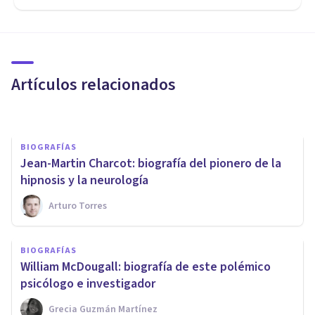
BIOGRAFÍAS
Aleksandr Luria: biografía del
pionero de la neuropsicología
Artículos relacionados
Oscar Castillero Mimenza
BIOGRAFÍAS
Jean-Martin Charcot: biografía del pionero de la
hipnosis y la neurología
Arturo Torres
BIOGRAFÍAS
Kurt Schneider: biografía y
BIOGRAFÍAS
principales aportaciones de
William McDougall: biografía de este polémico
este psiquiatra
psicólogo e investigador
Grecia Guzmán Martínez
Arturo Torres