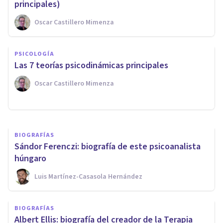
principales)
Oscar Castillero Mimenza
BIOGRAFÍAS
PSICOLOGÍA
Sigmund Freud: biografía y
Las 7 teorías psicodinámicas principales
obra del célebre psicoanalista
Oscar Castillero Mimenza
Jonathan García-Allen
BIOGRAFÍAS
Sándor Ferenczi: biografía de este psicoanalista
húngaro
Luis Martínez-Casasola Hernández
BIOGRAFÍAS
Albert Ellis: biografía del creador de la Terapia