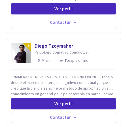
comprensión. Si no logras definir proyectos, objetivos,
Ver perfil
sueños, deseos. Si pensás que lo que te pasa no es tan
grave, pero podría ayudar. Si estás en adicciones y tu
intención es hacer algo con lo que te está pasando. No dudes
Contactar
en comunicarte a fin de comenzar a resolver la situación que
está generando esa angustia.
Diego Tzoymaher
Psicólogo Cognitivo Conductual
Miami
Terapia online
- PRIMERA ENTREVISTA GRATUITA - TERAPIA ONLINE - Trabajo
desde el marco de la terapia cognitivo conductual ya que
creo que la ciencia es el mejor método de aproximación al
conocimiento en general y a la psicoterapia en particular. Me
interesan los procesos de cambio conductual por los que una
Ver perfil
persona pueda alcanzar sus objetivos, transitando,
aceptando y modificando sus patrones cognitivos y
emocionales. Abordo patologías específicas como trastornos
Contactar
de ansiedad y del ánimo, y también crisis vitales y procesos