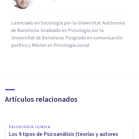
Licenciado en Sociología por la Universitat Autónoma
de Barcelona. Graduado en Psicología por la
Universitat de Barcelona. Posgrado en comunicación
política y Máster en Psicología social.
BIOGRAFÍAS
​Harry Stack Sullivan: biografía
de este psicoanalista
Artículos relacionados
Oscar Castillero Mimenza
PSICOLOGÍA CLÍNICA
Los 9 t​ipos de Psicoanálisis (teorías y autores