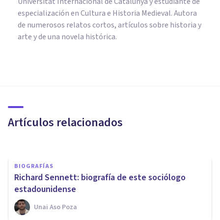
Universitat Internacional de Catalunya y estudiante de
especialización en Cultura e Historia Medieval. Autora
de numerosos relatos cortos, artículos sobre historia y
arte y de una novela histórica.
BIOGRAFÍAS
Jürgen Habermas: biografía de
este filósofo alemán
Artículos relacionados
Nahum Montagud Rubio
BIOGRAFÍAS
Richard Sennett: biografía de este sociólogo
estadounidense
Unai Aso Poza