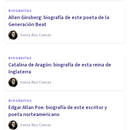
BIOGRAFÍAS
BIOGRAFÍAS
Karl Pearson: biografía de este
Allen Ginsberg: biografía de este poeta de la
matemático y bioestadístico
Generación Beat
Sonia Ruz Comas
Nahum Montagud Rubio
BIOGRAFÍAS
Catalina de Aragón: biografía de esta reina de
Inglaterra
Sonia Ruz Comas
BIOGRAFÍAS
Edgar Allan Poe: biografía de este escritor y
poeta norteamericano
Sonia Ruz Comas