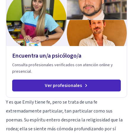
para ayudarte a recuperar tu bienestar emocional. Terapia
Individual, de Pareja y Familiar: Trabajamos contigo y tus
seres queridos para fortalecer las relaciones y mejorar la
dinámica familiar. Evaluaciones Psicológicas y Terapias
Especializadas: Terapia cognitivo-conductual Terapia de
apoyo Terapia psicodinámica Terapia enfocada en la solución
Terapia de exposición Terapia de juego para niños
Tratamiento de Traumas y Trastornos de Estrés
Postraumático: Ofrecemos apoyo psicológico para ayudarte
Encuentra un/a psicólogo/a
a superar experiencias traumáticas y mejorar tu calidad de
vida. Tratamiento de Adicciones.
Consulta profesionales verificados con atención online y
presencial.
Ver profesionales
Y es que Emily tiene fe, pero se trata de una fe
extremadamente particular, tan particular como sus
poemas. Su espíritu entero desprecia la religiosidad que la
rodea; ella se siente más cómoda profundizando por sí