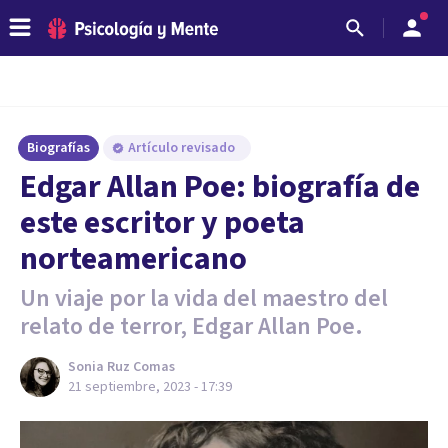
Biografías
Artículo revisado
Edgar Allan Poe: biografía de
este escritor y poeta
norteamericano
Un viaje por la vida del maestro del
relato de terror, Edgar Allan Poe.
Sonia Ruz Comas
21 septiembre, 2023 - 17:39