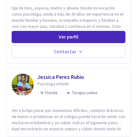
hija de Dios, esposa, madre y abuela. Desde mi vocación
como psicóloga, unida a más de 30 años de experiencia en el
mundo familiar y humano, acompaño a mujeres y familias a
vivir con mayor paz, claridad y confianza en sí mismas. Creo
profundamente que la vida está hecha de etapas, y que cada
Ver perfil
ciclo —personal, emocional, espiritual y familiar— trae
oportunidades de crecimiento. Por eso utilizo una
combinación de psicología positiva, enfoque humanista,
Contactar
herramientas contemporáneas de bienestar mental y
espiritualidad, para que puedas recorrer tu propio camino
sintiéndote sostenida, acompañada y más segura de quién
eres. Mi misión es ayudarte a ordenar tu mundo interior, sanar
Jessica Perez Rubio
lo que aún pesa, fortalecer tu autoestima, transformar la
Psicologa infantil
relación contigo misma y con quienes amas, y enseñarte
Florida
Terapia online
herramientas prácticas para navegar la vida familiar con amor,
límites sanos, serenidad y propósito. Trabajo desde una
mirada integral donde la mente, las emociones, la historia
Ver a tu hijo pasar por momentos difíciles, cambios drásticos
familiar y la fe se encuentran para crear procesos
de humor o problemas en el colegio puede hacerte sentir con
terapéuticos transformadores, cálidos y profundamente
mucha incertidumbre y sin saber cuál es el siguiente paso.
humanos. Te acompaño a encontrar claridad, paz y propósito
Aquí encontrarás un espacio seguro y cálido donde tanto tú
en cada etapa de tu vida.
como tus hijos se sentirán realmente escuchados,