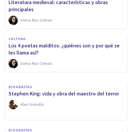
Literatura medieval: características y obras
principales
Sonia Ruz Comas
BIOGRAFÍAS
Giovanni Aurispa: biografía de
CULTURA
este humanista del
Los 4 poetas malditos: ¿quiénes son y por qué se
Renacimiento
les llama así?
Sonia Ruz Comas
Sonia Ruz Comas
BIOGRAFÍAS
​Stephen King: vida y obra del maestro del terror
Alex Grandío
BIOGRAFÍAS