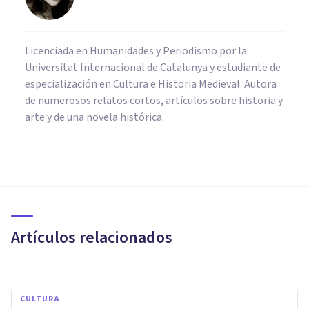
Licenciada en Humanidades y Periodismo por la
Universitat Internacional de Catalunya y estudiante de
especialización en Cultura e Historia Medieval. Autora
de numerosos relatos cortos, artículos sobre historia y
arte y de una novela histórica.
BIOGRAFÍAS
Richard Sennett: biografía de
este sociólogo estadounidense
Artículos relacionados
Unai Aso Poza
CULTURA