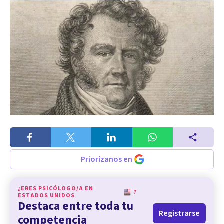
Priorízanos en
¿ERES PSICÓLOGO/A EN
?
ESTADOS UNIDOS
Destaca entre toda tu
Registrarse
competencia