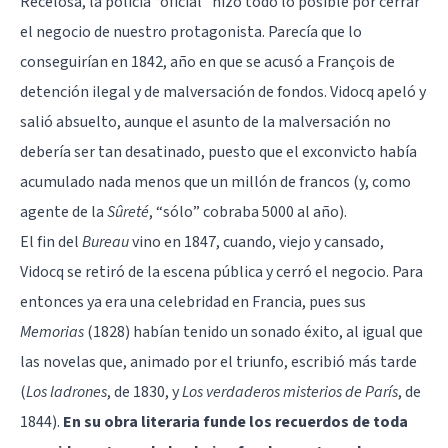
Recelosa, la policía “oficial” hizo todo lo posible por cerrar
el negocio de nuestro protagonista. Parecía que lo
conseguirían en 1842, año en que se acusó a François de
detención ilegal y de malversación de fondos. Vidocq apeló y
salió absuelto, aunque el asunto de la malversación no
debería ser tan desatinado, puesto que el exconvicto había
acumulado nada menos que un millón de francos (y, como
agente de la
Sûreté
, “sólo” cobraba 5000 al año).
El fin del
Bureau
vino en 1847, cuando, viejo y cansado,
Vidocq se retiró de la escena pública y cerró el negocio. Para
entonces ya era una celebridad en Francia, pues sus
Memorias
(1828) habían tenido un sonado éxito, al igual que
las novelas que, animado por el triunfo, escribió más tarde
(
Los ladrones
, de 1830, y
Los verdaderos misterios de París
, de
1844).
En su obra literaria funde los recuerdos de toda