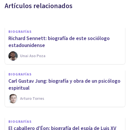
Artículos relacionados
Grecia Guzmán Martínez
BIOGRAFÍAS
Richard Sennett: biografía de este sociólogo
estadounidense
Unai Aso Poza
BIOGRAFÍAS
Vere Gordon Childe: biografía
BIOGRAFÍAS
y aportes de este arqueólogo
​Carl Gustav Jung: biografía y obra de un psicólogo
australiano
espiritual
Arturo Torres
Nahum Montagud Rubio
BIOGRAFÍAS
El caballero d’Éon: biografía del espía de Luis XV