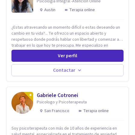
Psicología Integral -Atención Online
Austin
Terapia online
¿Estas atravesando un momento difícil o estas deseando un
cambio en tu vida?... Te ofrezco un espacio abierto y
respetuoso donde podrás hablar con libertad y comenzar a
trabajar en lo que hoy te preocupa. Me especializo en
Trastornos de Ansiedad y a lo largo de mi experiencia
Ver perfil
profesional he acompañado a muchas Familias y Parejas con
distintas problemáticas como el manejo del estrés,
Autoestima, Gestión de la Ira, Depresión, Retos en la Crianza,
Contactar
Codependencia, Celos, entre otros. Cuento con más de 12
años de experiencia en el área de la Salud mental y he
trabajado en distintos contextos clínicos con niños,
Adolescentes y Adultos
Gabriele Cotronei
Psicologo y Psicoterapeuta
San Francisco
Terapia online
Soy psicoterapeuta con más de 10 años de experiencia en
salud mental, especializada en el tratamiento de ansiedad,