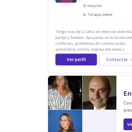
presente, estableciendo objetivos gradual
Houston
flexibles, de acuerdo a tu ritmo y posibilid
Terapia online
Tengo mas de 12 años en atención individua
pareja y familias. Apoyando en la resolució
conflictos, problemas de comunicación,
autoestima, estrés, manejo del duelo y
personas con ansiedad y depresión, así c
Ver perfil
Contactar
problemas de conducta y comportamiento.
Desarrollo de personas maximizando su
potencial y elevando su desempeño.
Estableciendo metas a corto y largo plazo,
vital para la vida de cada uno tener su prop
vision.
En
Cons
pres
Ve