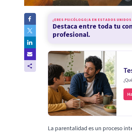
¿ERES PSICÓLOGO/A EN
ESTADOS UNIDOS
Destaca entre toda tu c
profesional.
Te
¿Qué
Ha
La parentalidad es un proceso int