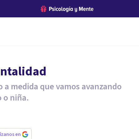
entalidad
so a medida que vamos avanzando
o o niña.
rízanos en