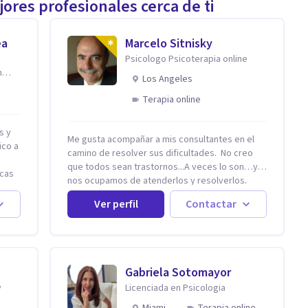
ores profesionales cerca de ti
ea
Marcelo Sitnisky
Psicologo Psicoterapia online
n
Los Angeles
Terapia online
s y
Me gusta acompañar a mis consultantes en el
ico a
camino de resolver sus dificultades. No creo
que todos sean trastornos...A veces lo son…y
icas
nos ocupamos de atenderlos y resolverlos.
n,
Generalmente es que nunca aprendimos cómo
s
Ver perfil
Contactar
se hace algo, como se resuelve una situación en
io
la vida. No sabemos cómo se supera una
dificultad. Nadie nos enseñó o no pudimos
y
capturar esa enseñanza...la Terapia puede ser
el camino o el mecanismo para aprender cómo.
Mi
Gabriela Sotomayor
Dificultades en la pareja. Cómo hacer que
te en
y
Licenciada en Psicologia
funcione cuando siento o sentimos que no está
 el
funcionando. Cómo avanzar en la realización
Miami
Terapia online