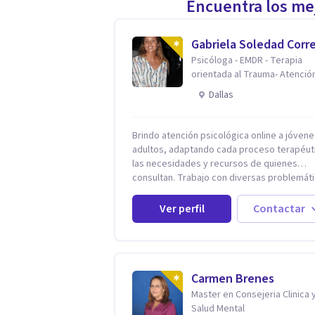
Encuentra los mej
Gabriela Soledad Corr
Psicóloga - EMDR - Terapia
orientada al Trauma- Atenció
Online.
Dallas
Brindo atención psicológica online a jóvene
adultos, adaptando cada proceso terapéut
las necesidades y recursos de quienes
consultan. Trabajo con diversas problemát
como trauma, ansiedad, angustia, depresió
estrés, violencias, abuso sexual y proceso
Ver perfil
Contactar
migratorios, entre otros. Ofrezco un espac
seguro, de escucha activa y contención,
comprometido con tu bienestar emocional 
con un enfoque centrado en el
autoconocimiento y el aprendizaje mutuo. 
Carmen Brenes
manera de trabajar se enfoca principalmen
Master en Consejeria Clinica 
los conflictos y malestares que emergen en
Salud Mental