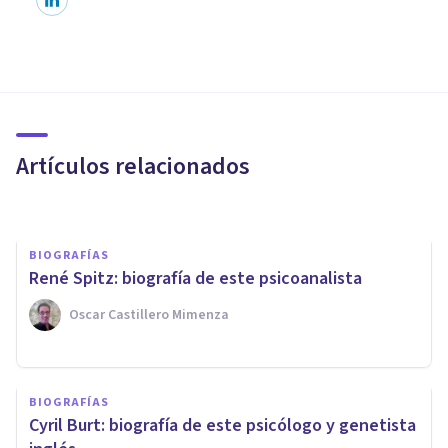
BIOGRAFÍAS
Margaret Mahler: biografía de
esta psicoanalista
Artículos relacionados
Oscar Castillero Mimenza
BIOGRAFÍAS
René Spitz: biografía de este psicoanalista
Oscar Castillero Mimenza
BIOGRAFÍAS
Gordon Allport: biografía de
BIOGRAFÍAS
este psicólogo de la
Cyril Burt: biografía de este psicólogo y genetista