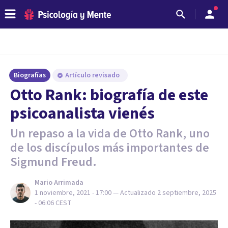
Biografías
Artículo revisado
Otto Rank: biografía de este
psicoanalista vienés
Un repaso a la vida de Otto Rank, uno
de los discípulos más importantes de
Sigmund Freud.
Mario Arrimada
1 noviembre, 2021 - 17:00
— Actualizado
2 septiembre, 2025
- 06:06
CEST