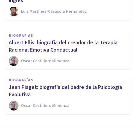
personalidad
inglés
Luis Martínez-Casasola Hernández
Nahum Montagud Rubio
BIOGRAFÍAS
Albert Ellis: biografía del creador de la Terapia
Racional Emotiva Conductual
Oscar Castillero Mimenza
BIOGRAFÍAS
Jean Piaget: biografía del padre de la Psicología
Evolutiva
Oscar Castillero Mimenza