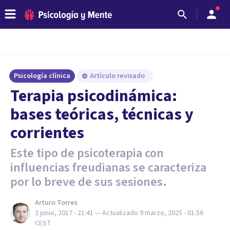
Psicología clínica
Artículo revisado
Terapia psicodinámica:
bases teóricas, técnicas y
corrientes
Este tipo de psicoterapia con
influencias freudianas se caracteriza
por lo breve de sus sesiones.
Arturo Torres
2 junio, 2017 - 21:41
— Actualizado
9 marzo, 2025 - 01:56
CEST