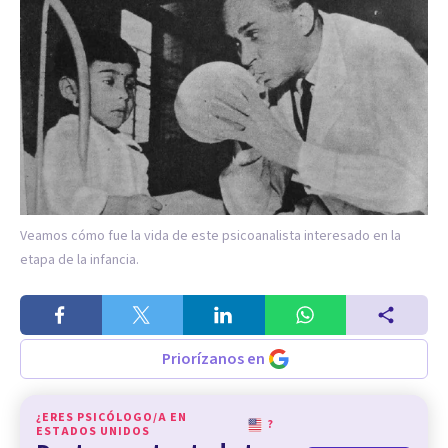
Veamos cómo fue la vida de este psicoanalista interesado en la
etapa de la infancia.
Priorízanos en
¿ERES PSICÓLOGO/A EN
?
ESTADOS UNIDOS