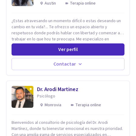
Austin
Terapia online
¿Estas atravesando un momento difícil o estas deseando un
cambio en tu vida?... Te ofrezco un espacio abierto y
respetuoso donde podrás hablar con libertad y comenzar a
trabajar en lo que hoy te preocupa. Me especializo en
Trastornos de Ansiedad y a lo largo de mi experiencia
Ver perfil
profesional he acompañado a muchas Familias y Parejas con
distintas problemáticas como el manejo del estrés,
Autoestima, Gestión de la Ira, Depresión, Retos en la Crianza,
Contactar
Codependencia, Celos, entre otros. Cuento con más de 12
años de experiencia en el área de la Salud mental y he
trabajado en distintos contextos clínicos con niños,
Adolescentes y Adultos
Dr. Arodi Martinez
Psicólogo
Monrovia
Terapia online
Bienvenidos al consultorio de psicología del Dr. Arodi
Martínez, donde tu bienestar emocional es nuestra prioridad.
Con una amplia gama de servicios especializados en