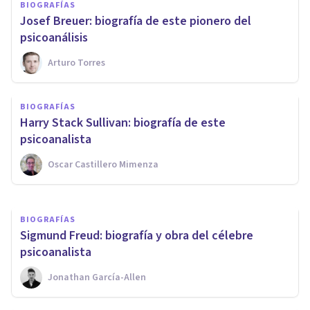
BIOGRAFÍAS
Josef Breuer: biografía de este pionero del
psicoanálisis
Arturo Torres
BIOGRAFÍAS
BIOGRAFÍAS
Margaret Mahler: biografía de
​Harry Stack Sullivan: biografía de este
esta psicoanalista
psicoanalista
Oscar Castillero Mimenza
Oscar Castillero Mimenza
BIOGRAFÍAS
Sigmund Freud: biografía y obra del célebre
psicoanalista
Jonathan García-Allen