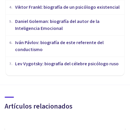
Viktor Frankl: biografía de un psicólogo existencial
4
.
Daniel Goleman: biografía del autor de la
5
.
Inteligencia Emocional
Iván Pávlov: biografía de este referente del
6
.
conductismo
Lev Vygotsky: biografía del célebre psicólogo ruso
7
.
BIOGRAFÍAS
​Anna Freud: biografía y obra
de la sucesora de Sigmund
Freud
Artículos relacionados
Arturo Torres