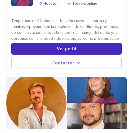
Houston
Terapia online
proceso terapéutico es único y requiere una mirada
personalizada.
Tengo mas de 12 años en atención individual, pareja y
familias. Apoyando en la resolución de conflictos, problemas
de comunicación, autoestima, estrés, manejo del duelo y
personas con ansiedad y depresión, así como problemas de
conducta y comportamiento. Desarrollo de personas
Ver perfil
maximizando su potencial y elevando su desempeño.
Estableciendo metas a corto y largo plazo, es vital para la
vida de cada uno tener su propia vision.
Contactar