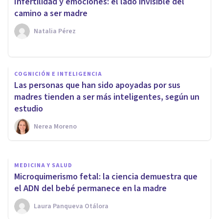
Infertilidad y emociones: el lado invisible del
camino a ser madre
Natalia Pérez
PSICOLOGÍA EDUCATIVA Y DEL DESARROLLO
Así es como los bebés
COGNICIÓN E INTELIGENCIA
Las personas que han sido apoyadas por sus
aprenden a percibir su propio
madres tienden a ser más inteligentes, según un
cuerpo
estudio
Nerea Moreno
Nerea Moreno
MEDICINA Y SALUD
Microquimerismo fetal: la ciencia demuestra que
el ADN del bebé permanece en la madre
Laura Panqueva Otálora