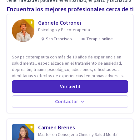
tener la edad el padre en el embarazo, el parto y la criatura.
Encuentra los mejores profesionales cerca de ti
Gabriele Cotronei
Psicologo y Psicoterapeuta
San Francisco
Terapia online
Soy psicoterapeuta con más de 10 años de experiencia en
salud mental, especializada en el tratamiento de ansiedad,
depresión, trauma psicológico, adicciones, dificultades
identitarias y efectos de experiencias tempranas adversas.
Ofrezco un espacio terapéutico seguro, confidencial y
Ver perfil
profundamente humano, donde el dolor emocional puede
transformarse en autoconocimiento, regulación emocional y
bienestar. Trabajo desde un enfoque integrativo que combina
Contactar
psicoanálisis, terapia somática y de trauma, psicología
corporal, Mentalization Based Therapy (MBT), hipnoterapia y
respiración neurodinámica, integrando actualmente la
Psicología Analítica Junguiana. Mi abordaje también incorpora
Carmen Brenes
perspectivas interculturales, ecopsicología y el trabajo
Master en Consejeria Clinica y Salud Mental
simbólico con el inconsciente, entendiendo que cada