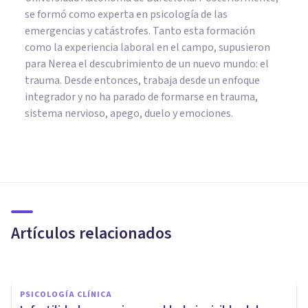
se formó como experta en psicología de las
emergencias y catástrofes. Tanto esta formación
como la experiencia laboral en el campo, supusieron
para Nerea el descubrimiento de un nuevo mundo: el
trauma. Desde entonces, trabaja desde un enfoque
integrador y no ha parado de formarse en trauma,
sistema nervioso, apego, duelo y emociones.
PSICOLOGÍA
El vínculo materno protege a
los pequeños de la depresión
de las madres
Artículos relacionados
Nerea Moreno
PSICOLOGÍA CLÍNICA