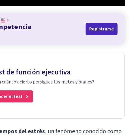
?
ompetencia
Registrarse
st de función ejecutiva
 cuánto acierto persigues tus metas y planes?
cer el test
iempos del estrés
, un fenómeno conocido como