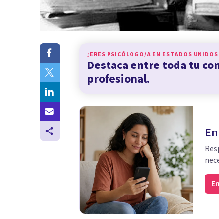
¿ERES PSICÓLOGO/A EN
ESTADOS UNIDOS
Destaca entre toda tu c
profesional.
En
Resp
nece
En