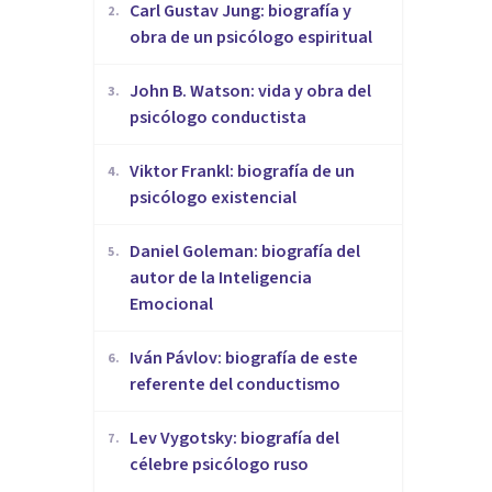
​Carl Gustav Jung: biografía y
2
.
obra de un psicólogo espiritual
John B. Watson: vida y obra del
3
.
psicólogo conductista
Viktor Frankl: biografía de un
4
.
psicólogo existencial
Daniel Goleman: biografía del
5
.
autor de la Inteligencia
Emocional
Iván Pávlov: biografía de este
6
.
referente del conductismo
Lev Vygotsky: biografía del
7
.
célebre psicólogo ruso