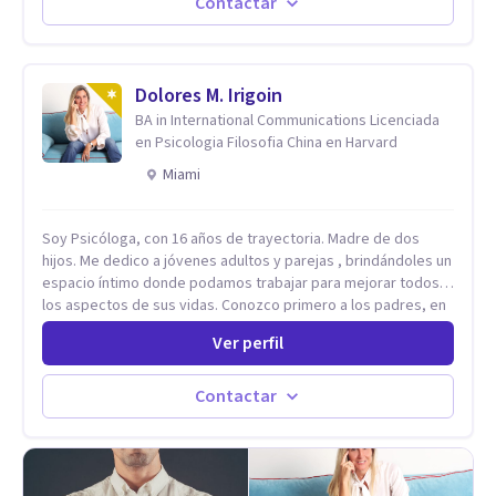
cambios en menos de 5 sesiones. Mi experiencia profesional
Contactar
me ha demostrado que no importan las dificultades sino las
herramientas y la ayuda que dispongas para afrontarlas
Dolores M. Irigoin
BA in International Communications Licenciada
en Psicologia Filosofia China en Harvard
Miami
Soy Psicóloga, con 16 años de trayectoria. Madre de dos
hijos. Me dedico a jóvenes adultos y parejas , brindándoles un
espacio íntimo donde podamos trabajar para mejorar todos
los aspectos de sus vidas. Conozco primero a los padres, en
el caso de niños u adolescentes, para luego seguir la terapia
Ver perfil
con sus hijos, apuntalándolos en su futuro personal,
universitario y profesional, siempre conteniendo
paralelamente a los padres y brindándoles un espacio de
Contactar
seguridad. Hago terapia de pareja y adultos con método
integrativo. Más información en: intherapy.today