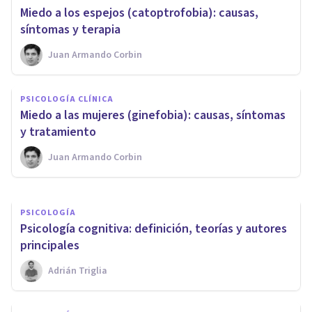
​Miedo a los espejos (catoptrofobia): causas,
síntomas y terapia
Juan Armando Corbin
PSICOLOGÍA CLÍNICA
PSICOLOGÍA CLÍNICA
Terapias de Conducta:
​Miedo a las mujeres (ginefobia): causas, síntomas
primera, segunda y tercera ola
y tratamiento
Juan Armando Corbin
Oscar Castillero Mimenza
PSICOLOGÍA
Psicología cognitiva: definición, teorías y autores
principales
Adrián Triglia