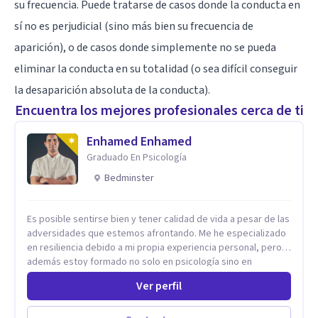
su frecuencia. Puede tratarse de casos donde la conducta en
sí no es perjudicial (sino más bien su frecuencia de
aparición), o de casos donde simplemente no se pueda
eliminar la conducta en su totalidad (o sea difícil conseguir
la desaparición absoluta de la conducta).
Encuentra los mejores profesionales cerca de ti
Enhamed Enhamed
Graduado En Psicología
Bedminster
Es posible sentirse bien y tener calidad de vida a pesar de las
adversidades que estemos afrontando. Me he especializado
en resiliencia debido a mi propia experiencia personal, pero
además estoy formado no solo en psicología sino en
coaching y técnicas de alto impacto centradas en: depresión,
Ver perfil
ansiedad y terapia de parejas. Sé que con el plan correcto y
el acompañamiento adecuado todo el mundo puede observar