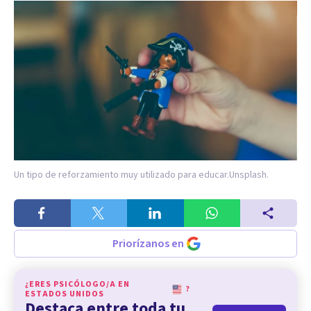
Un tipo de reforzamiento muy utilizado para educar.
Unsplash.
Priorízanos en
¿ERES PSICÓLOGO/A EN
?
ESTADOS UNIDOS
Destaca entre toda tu