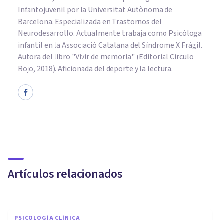
Infantojuvenil por la Universitat Autònoma de
Barcelona. Especializada en Trastornos del
Neurodesarrollo. Actualmente trabaja como Psicóloga
infantil en la Associació Catalana del Síndrome X Frágil.
Autora del libro "Vivir de memoria" (Editorial Círculo
Rojo, 2018). Aficionada del deporte y la lectura.
PSICOLOGÍA
Programas de intervalo en
psicología del aprendizaje:
¿cómo funcionan?
Artículos relacionados
Laura Ruiz Mitjana
PSICOLOGÍA CLÍNICA