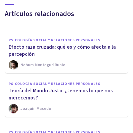
afectan
Artículos relacionados
Adrián Triglia
PSICOLOGÍA SOCIAL Y RELACIONES PERSONALES
Efecto raza cruzada: qué es y cómo afecta a la
percepción
Nahum Montagud Rubio
PSICOLOGÍA SOCIAL Y RELACIONES PERSONALES
Cognición social: cómo
PSICOLOGÍA SOCIAL Y RELACIONES PERSONALES
funciona nuestra mente en
​Teoría del Mundo Justo: ¿tenemos lo que nos
situaciones sociales
merecemos?
Joaquín Macedo
Luis Martínez-Casasola Hernández
PSICOLOGÍA SOCIAL Y RELACIONES PERSONALES