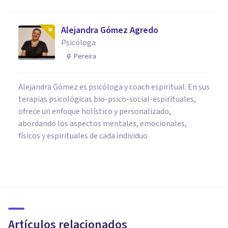
Alejandra Gómez Agredo
Psicóloga
Pereira
Alejandra Gómez es psicóloga y coach espiritual. En sus
terapias psicológicas bio-psico-social-espirituales,
ofrece un enfoque holístico y personalizado,
abordando los aspectos mentales, emocionales,
físicos y espirituales de cada individuo
PSICOLOGÍA
Los 14 mejores Cursos de
Psicología (presenciales y
online)
Artículos relacionados