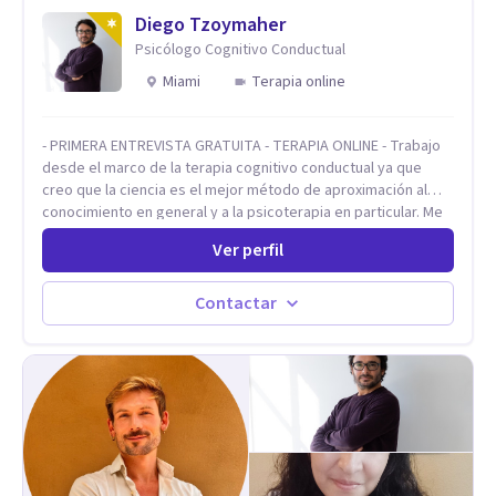
Psicología Analítica Junguiana. Mi abordaje también incorpora
Diego Tzoymaher
perspectivas interculturales, ecopsicología y el trabajo
Psicólogo Cognitivo Conductual
simbólico con el inconsciente, entendiendo que cada
Miami
Terapia online
proceso terapéutico es único y requiere una mirada
personalizada.
- PRIMERA ENTREVISTA GRATUITA - TERAPIA ONLINE - Trabajo
desde el marco de la terapia cognitivo conductual ya que
creo que la ciencia es el mejor método de aproximación al
conocimiento en general y a la psicoterapia en particular. Me
interesan los procesos de cambio conductual por los que una
Ver perfil
persona pueda alcanzar sus objetivos, transitando,
aceptando y modificando sus patrones cognitivos y
emocionales. Abordo patologías específicas como trastornos
Contactar
de ansiedad y del ánimo, y también crisis vitales y procesos
de crecimiento personal.