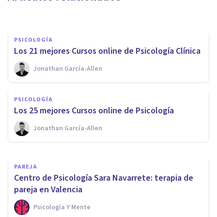
Psicología Y Mente
PSICOLOGÍA
Los 21 mejores Cursos online de Psicología Clínica
PSICOLOGÍA CLÍNICA
Jonathan García-Allen
Depresión por confinamiento:
factores que facilitan su
PSICOLOGÍA
aparición
​Los 25 mejores Cursos online de Psicología
Jonathan García-Allen
Tomás Santa Cecilia
PAREJA
Centro de Psicología Sara Navarrete: terapia de
pareja en Valencia
Psicología Y Mente