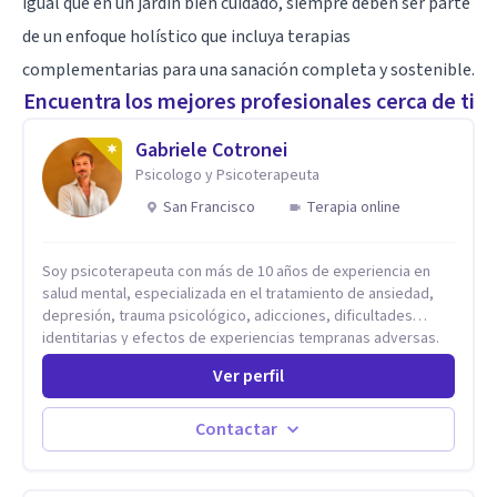
igual que en un jardín bien cuidado, siempre deben ser parte
de un enfoque holístico que incluya terapias
complementarias para una sanación completa y sostenible.
Encuentra los mejores profesionales cerca de ti
Gabriele Cotronei
Psicologo y Psicoterapeuta
San Francisco
Terapia online
Soy psicoterapeuta con más de 10 años de experiencia en
salud mental, especializada en el tratamiento de ansiedad,
depresión, trauma psicológico, adicciones, dificultades
identitarias y efectos de experiencias tempranas adversas.
Ofrezco un espacio terapéutico seguro, confidencial y
Ver perfil
profundamente humano, donde el dolor emocional puede
transformarse en autoconocimiento, regulación emocional y
bienestar. Trabajo desde un enfoque integrativo que combina
Contactar
psicoanálisis, terapia somática y de trauma, psicología
corporal, Mentalization Based Therapy (MBT), hipnoterapia y
respiración neurodinámica, integrando actualmente la