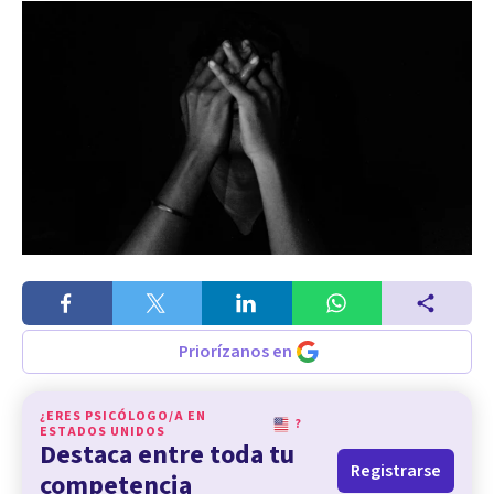
Priorízanos en
¿ERES PSICÓLOGO/A EN
?
ESTADOS UNIDOS
Destaca entre toda tu
Registrarse
competencia