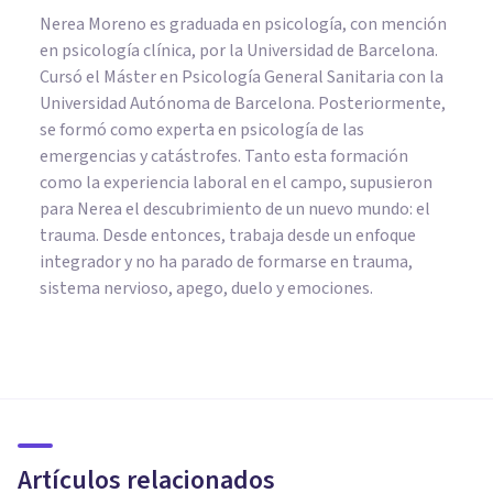
Nerea Moreno es graduada en psicología, con mención
en psicología clínica, por la Universidad de Barcelona.
Cursó el Máster en Psicología General Sanitaria con la
Universidad Autónoma de Barcelona. Posteriormente,
se formó como experta en psicología de las
emergencias y catástrofes. Tanto esta formación
como la experiencia laboral en el campo, supusieron
para Nerea el descubrimiento de un nuevo mundo: el
trauma. Desde entonces, trabaja desde un enfoque
integrador y no ha parado de formarse en trauma,
sistema nervioso, apego, duelo y emociones.
PSICOLOGÍA SOCIAL Y RELACIONES PERSONALES
¿Cómo superar una Traición en
la Familia?
Artículos relacionados