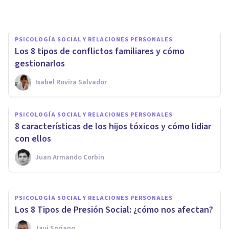
Carolina Marín
PSICOLOGÍA SOCIAL Y RELACIONES PERSONALES
Los 8 tipos de conflictos familiares y cómo
gestionarlos
Isabel Rovira Salvador
PSICOLOGÍA SOCIAL Y RELACIONES PERSONALES
PSICOLOGÍA SOCIAL Y RELACIONES PERSONALES
​Los 15 tipos de conflictos (y
​8 características de los hijos tóxicos y cómo lidiar
cómo resolverlos)
con ellos
Juan Armando Corbin
Juan Armando Corbin
PSICOLOGÍA SOCIAL Y RELACIONES PERSONALES
Los 8 Tipos de Presión Social: ¿cómo nos afectan?
Javi Soriano