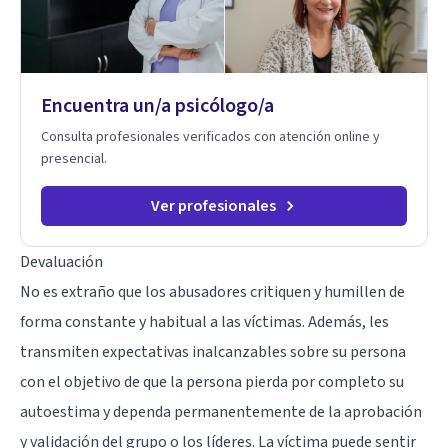
límites sanos, serenidad y propósito. Trabajo desde una
mirada integral donde la mente, las emociones, la historia
familiar y la fe se encuentran para crear procesos
terapéuticos transformadores, cálidos y profundamente
humanos. Te acompaño a encontrar claridad, paz y propósito
Encuentra un/a psicólogo/a
en cada etapa de tu vida.
Consulta profesionales verificados con atención online y
presencial.
Ver profesionales
Devaluación
No es extraño que los abusadores critiquen y humillen de
forma constante y habitual a las víctimas. Además, les
transmiten expectativas inalcanzables sobre su persona
con el objetivo de que la persona pierda por completo su
autoestima y dependa permanentemente de la aprobación
y validación del grupo o los líderes. La víctima puede sentir