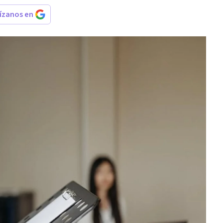
rízanos en