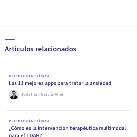
PSICOLOGÍA CLÍNICA
Las 6 diferencias entre estrés y
ansiedad
Artículos relacionados
Jonathan García-Allen
PSICOLOGÍA CLÍNICA
Las 11 mejores apps para tratar la ansiedad
Jonathan García-Allen
PSICOLOGÍA CLÍNICA
¿Cuál es la relación entre el
PSICOLOGÍA CLÍNICA
perfeccionismo y la ansiedad
¿Cómo es la intervención terapéutica multimodal
en el trabajo?
para el TDAH?