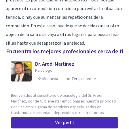
presente. Es por eso que van mutando los TOCs, porque
aparece otra compulsión como idea para evitar la situación
temida, o hay que aumentar las repeticiones de la
compulsión. En este caso, puede que se decida contar otro
objeto de la sala o se vaya a otros lugares para buscar más
sillas hasta que desaparezca la ansiedad.
Encuentra los mejores profesionales cerca de ti
Dr. Arodi Martinez
Psicólogo
Monrovia
Terapia online
Bienvenidos al consultorio de psicología del Dr. Arodi
Martínez, donde tu bienestar emocional es nuestra prioridad.
Con una amplia gama de servicios especializados en
trastornos de ansiedad, depresión y otros trastornos
emocionales, estamos dedicados a ofrecerte el mejor
Ver perfil
tratamiento para mejorar tu salud mental. En nuestro