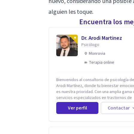
nuevo, considerando una posible 
alguien les toque.
Encuentra los mej
Dr. Arodi Martinez
Psicólogo
Monrovia
Terapia online
Bienvenidos al consultorio de psicología del
Arodi Martínez, donde tu bienestar emocio
es nuestra prioridad. Con una amplia gama 
servicios especializados en trastornos de
ansiedad, depresión y otros trastornos
Ver perfil
Contactar
emocionales, estamos dedicados a ofrecer
mejor tratamiento para mejorar tu salud me
En nuestro consultorio, ofrecemos una var
de terapias y tratamientos diseñados para
satisfacer tus necesidades específicas: Te