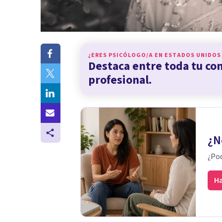
¿ERES PSICÓLOGO/A EN
ESTADOS UNIDOS
Destaca entre toda tu c
profesional.
¿N
¿Pod
Ha