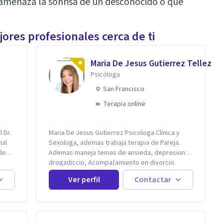
amenaza la sonrisa de un desconocido o que
ores profesionales cerca de ti
Maria De Jesus Gutierrez Tellez
Psicóloga
San Francisco
Terapia online
 Dr.
Maria De Jesus Gutierrez Psicologa Clinica y
nal
Sexologa, ademas trabaja terapia de Pareja.
de
Ademas maneja temas de ansieda, depresion,
drogadiccio, Acompa{amiento en divorcio.
Maneja enfoque Cognitivo Conductual. Con 20
Ver perfil
Contactar
te el
años de experiencia, constantemente
ntal.
capacitandose en las diferntes areas de la
iedad
Salud Mental.
rapia