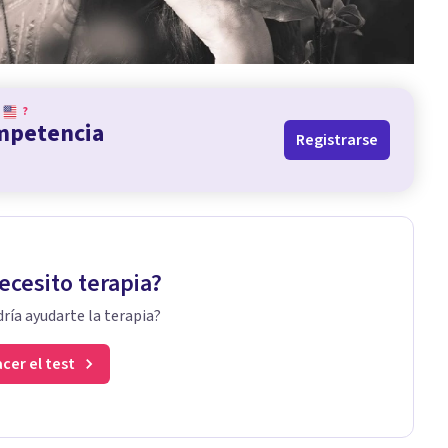
?
ompetencia
Registrarse
ecesito terapia?
ría ayudarte la terapia?
cer el test