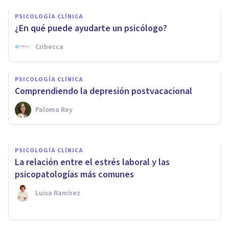
PSICOLOGÍA CLÍNICA
¿En qué puede ayudarte un psicólogo?
PSICOLOGÍA CLÍNICA
Cribecca
5 aspectos que pueden
complicar el duelo al perder a
PSICOLOGÍA CLÍNICA
un ser querido
Comprendiendo la depresión postvacacional
Paloma Rey
Psicomaster
PSICOLOGÍA CLÍNICA
La relación entre el estrés laboral y las
psicopatologías más comunes
Luisa Ramírez