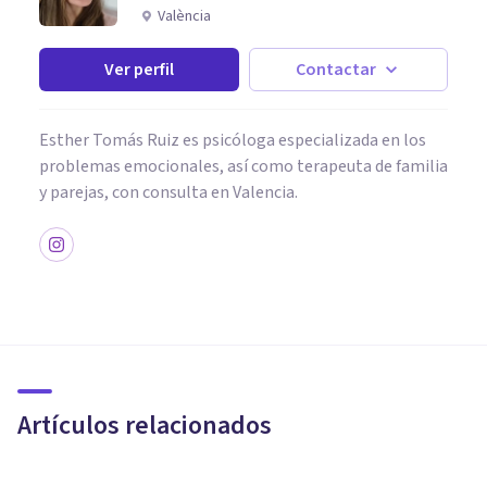
València
Ver perfil
Contactar
Esther Tomás Ruiz es psicóloga especializada en los
problemas emocionales, así como terapeuta de familia
y parejas, con consulta en Valencia.
ORGANIZACIONES, RECURSOS HUMANOS Y MARKETING
El desgaste psicológico
durante un conflicto laboral
Artículos relacionados
Azor & Asociados