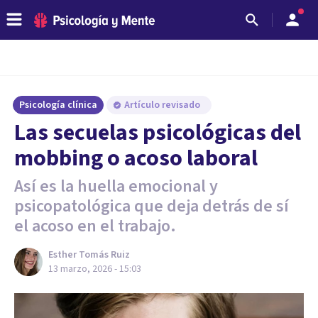
Psicología clínica
Artículo revisado
Las secuelas psicológicas del
mobbing o acoso laboral
Así es la huella emocional y
psicopatológica que deja detrás de sí
el acoso en el trabajo.
Esther Tomás Ruiz
13 marzo, 2026 - 15:03