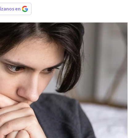
rízanos en