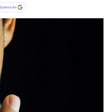
rízanos en