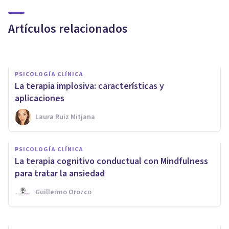
Ansiedad
Artículos relacionados
Juan Armando Corbin
PSICOLOGÍA CLÍNICA
La terapia implosiva: características y
aplicaciones
Laura Ruiz Mitjana
PSICOLOGÍA CLÍNICA
Terapia de duelo: ayuda
PSICOLOGÍA CLÍNICA
psicológica para afrontar el
La terapia cognitivo conductual con Mindfulness
adiós
para tratar la ansiedad
Guillermo Orozco
Bertrand Regader