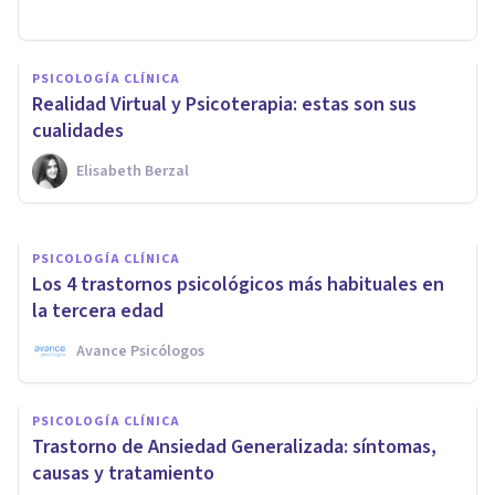
PSICOLOGÍA CLÍNICA
PSICOLOGÍA CLÍNICA
¿Cómo saber si tu salud mental
Realidad Virtual y Psicoterapia: estas son sus
está empeorando?
cualidades
Elisabeth Berzal
Javier Ares Arranz
PSICOLOGÍA CLÍNICA
Los 4 trastornos psicológicos más habituales en
la tercera edad
Avance Psicólogos
PSICOLOGÍA CLÍNICA
Trastorno de Ansiedad Generalizada: síntomas,
causas y tratamiento