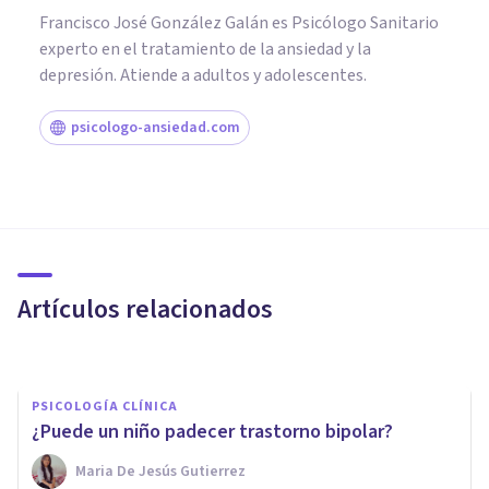
Francisco José González Galán es Psicólogo Sanitario
experto en el tratamiento de la ansiedad y la
depresión. Atiende a adultos y adolescentes.
psicologo-ansiedad.com
PSICOLOGÍA CLÍNICA
Las 11 mejores apps para
tratar la ansiedad
Artículos relacionados
Jonathan García-Allen
PSICOLOGÍA CLÍNICA
¿Puede un niño padecer trastorno bipolar?
Maria De Jesús Gutierrez