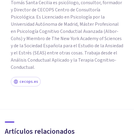
Tomás Santa Cecilia es psicólogo, consultor, formador
y Director de CECOPS Centro de Consultoría
Psicológica. Es Licenciado en Psicología por la
Universidad Autónoma de Madrid, Máster Profesional
en Psicología Cognitivo Conductial Avanzada (Albor-
Cohs) y Miembro de The New York Academy of Sciences
y de la Sociedad Española para el Estudio de la Ansiedad
y el Estrés (SEAS) entre otras cosas. Trabaja desde el
Análisis Conductual Aplicado y la Terapia Cognitivo-
Conductual.
cecops.es
PSICOLOGÍA CLÍNICA
¿Cómo es la psicoterapia para
la depresión postparto?
Artículos relacionados