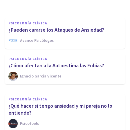
Cribecca
PSICOLOGÍA CLÍNICA
¿Pueden curarse los Ataques de Ansiedad?
Avance Psicólogos
PSICOLOGÍA CLÍNICA
¿Cómo superar el trastorno de
PSICOLOGÍA CLÍNICA
pánico? 5 ideas clave
¿Cómo afectan a la Autoestima las Fobias?
Ignacio García Vicente
Psicomaster
PSICOLOGÍA CLÍNICA
¿Qué hacer si tengo ansiedad y mi pareja no lo
entiende?
Psicotools