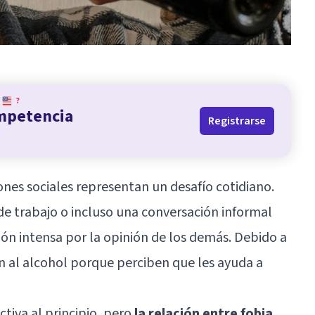
?
ompetencia
Registrarse
ones sociales representan un desafío cotidiano.
de trabajo o incluso una conversación informal
n intensa por la opinión de los demás. Debido a
n al alcohol porque perciben que les ayuda a
tiva al principio, pero
la relación entre
fobia