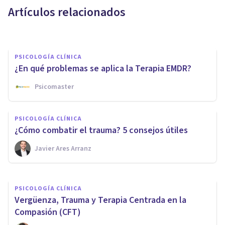
Artículos relacionados
comorbilidades?
Hermelinda Espinoza Jara
PSICOLOGÍA CLÍNICA
¿En qué problemas se aplica la Terapia EMDR?
Psicomaster
PSICOLOGÍA CLÍNICA
¿Cómo se usa la terapia EMDR
PSICOLOGÍA CLÍNICA
para el estrés postraumático?
¿Cómo combatir el trauma? 5 consejos útiles
Javier Ares Arranz
Psicotools
PSICOLOGÍA CLÍNICA
Vergüenza, Trauma y Terapia Centrada en la
Compasión (CFT)