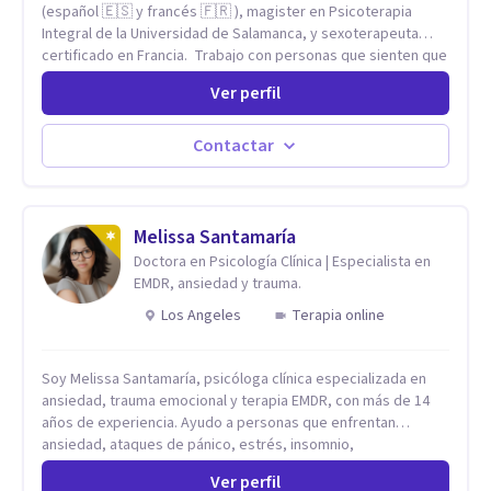
(español 🇪🇸 y francés 🇫🇷 ), magister en Psicoterapia
Integral de la Universidad de Salamanca, y sexoterapeuta
certificado en Francia. Trabajo con personas que sienten que
algo en su vida dejó de calzar: ansiedad que se desborda,
Ver perfil
tristeza que no se va, duelos que se alargan, relaciones que
repiten el mismo patrón o preguntas en torno a la sexualidad
y la identidad que necesitan un espacio seguro para ser
Contactar
habladas. Mi orientación teórica integra una mirada
Humanista-Relacional con Terapia Breve, donde el modo en
que te vinculas ocupa un lugar central: cómo te relacionas
contigo, con las demás personas y con tu entorno. Además
Melissa Santamaría
de mi formación en psicoterapia, cuento con especialización
Doctora en Psicología Clínica | Especialista en
en sexoterapia, por lo que también acompaño temas de salud
EMDR, ansiedad y trauma.
sexual, terapia de pareja, diversidad sexual y de género,
Los Angeles
Terapia online
dificultades en el deseo, intimidad, orientación o identidad.
Busco que el espacio terapéutico sea un lugar donde puedas
hablar de estos temas sin juicios, con respeto y libertad.
Soy Melissa Santamaría, psicóloga clínica especializada en
Trabajo con objetivos claros y realistas, sin fórmulas rígidas:
ansiedad, trauma emocional y terapia EMDR, con más de 14
combinamos profundidad emocional con una mirada práctica
años de experiencia. Ayudo a personas que enfrentan
sobre tu vida diaria.
ansiedad, ataques de pánico, estrés, insomnio,
pensamientos intrusivos, baja autoestima y experiencias
Ver perfil
difíciles que continúan afectando su bienestar. Trabajo con