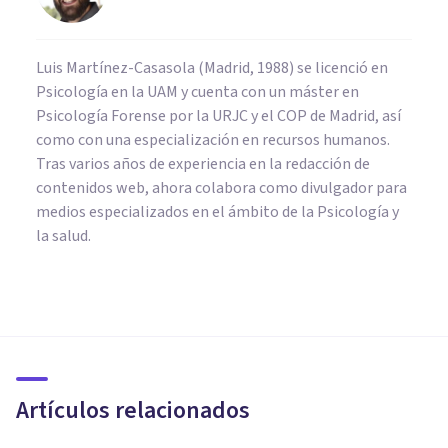
Luis Martínez-Casasola (Madrid, 1988) se licenció en
Psicología en la UAM y cuenta con un máster en
Psicología Forense por la URJC y el COP de Madrid, así
como con una especialización en recursos humanos.
Tras varios años de experiencia en la redacción de
contenidos web, ahora colabora como divulgador para
medios especializados en el ámbito de la Psicología y
la salud.
PSICOLOGÍA CLÍNICA
​El impactante caso de Beth, la
niña psicópata
Artículos relacionados
Alba Ramos Cruz