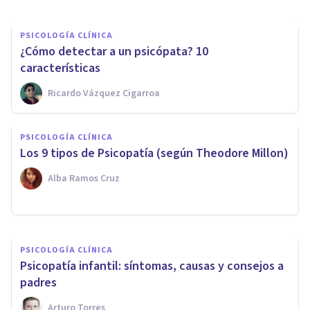
PSICOLOGÍA CLÍNICA
​¿Cómo detectar a un psicópata? 10
características
Ricardo Vázquez Cigarroa
PSICOLOGÍA CLÍNICA
PSICOLOGÍA CLÍNICA
¿Puede "curarse" la
​Los 9 tipos de Psicopatía (según Theodore Millon)
psicopatía?
Alba Ramos Cruz
Alex Ortega Andero
PSICOLOGÍA CLÍNICA
Psicopatía infantil: síntomas, causas y consejos a
padres
Arturo Torres