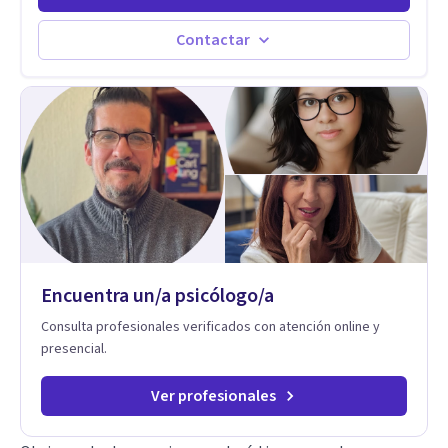
EMDR, terapia cognitivo-conductual y terapias contextuales
basadas en evidencia científica para ayudarte a comprender
Contactar
el origen de tu malestar, sanar heridas emocionales y
desarrollar herramientas para una vida más equilibrada.
Acompaño a adultos, adolescentes, parejas y familias en
procesos de crecimiento personal, regulación emocional y
recuperación del bienestar psicológico. Ofrezco terapia
online en español para personas que viven en Estados Unidos
y otros países, brindando un espacio seguro, confidencial y
cercano donde puedas sentirte comprendido y acompañado
en cada etapa de tu proceso.
Encuentra un/a psicólogo/a
Consulta profesionales verificados con atención online y
presencial.
Ver profesionales