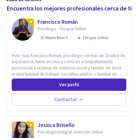
Encuentra los mejores profesionales cerca de ti
Francisco Román
Psicólogo - Terapia Online
Miami Beach
Terapia online
Hola ! Soy francisco Roman, psicólogo con mas de 20 años de
experiencia, tanto en clinica como en acompañamiento
psicosocial a victimas de violencia social y familiar. He tenido
la oportunidad de trabajar con niños adultos y familias en
todos los espacios y esto me ha dado un una variedad de
Ver perfil
aprendizajes que ahora pongo a tu disposicion. En la
actualidad puedo atenderte de manera presencial y/o virtual,
de lunes a sabado. el costo de cada sesión lo acordamos en
Contactar
el primer contacto
Jessica Briseño
Psicología Integral -Atención Online