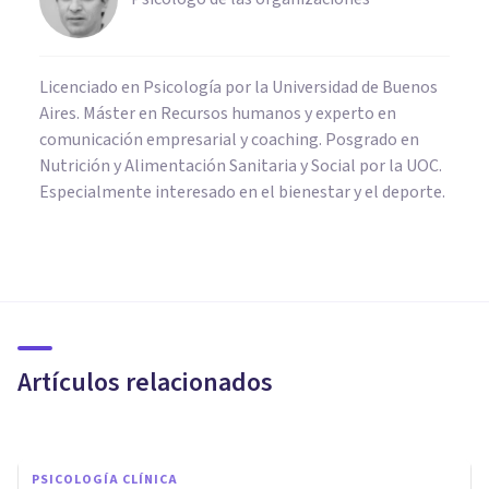
Licenciado en Psicología por la Universidad de Buenos
Aires. Máster en Recursos humanos y experto en
comunicación empresarial y coaching. Posgrado en
Nutrición y Alimentación Sanitaria y Social por la UOC.
Especialmente interesado en el bienestar y el deporte.
PSICOLOGÍA CLÍNICA
Suicidios: datos, estadísticas y
trastornos mentales asociados
Artículos relacionados
Antònia Rayó Bauzà
PSICOLOGÍA CLÍNICA