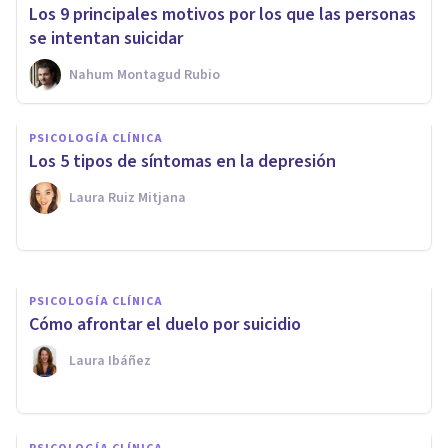
Los 9 principales motivos por los que las personas
se intentan suicidar
Nahum Montagud Rubio
PSICOLOGÍA CLÍNICA
PSICOLOGÍA CLÍNICA
Prevención del suicidio:
Los 5 tipos de síntomas en la depresión
métodos y factores relevantes
Laura Ruiz Mitjana
Arturo Torres
PSICOLOGÍA CLÍNICA
Cómo afrontar el duelo por suicidio
Laura Ibáñez