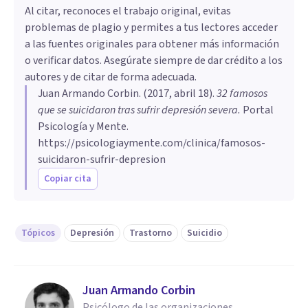
auto-explotación laboral. Por eso, entender
Al citar, reconoces el trabajo original, evitas
el dinero pueden esconderse sufrimientos
que el éxito económico y mediático no
problemas de plagio y permites a tus lectores acceder
profundos que no siempre se ven desde afuera.
significa felicidad ayuda a no idealizar esas
a las fuentes originales para obtener más información
condiciones ni negar la realidad de las
o verificar datos. Asegúrate siempre de dar crédito a los
dificultades internas.
autores y de citar de forma adecuada.
Juan Armando Corbin
. (
2017, abril 18
).
32 famosos
que se suicidaron tras sufrir depresión severa
.
Portal
Psicología y Mente.
https://psicologiaymente.com/clinica/famosos-
suicidaron-sufrir-depresion
Copiar cita
Tópicos
Depresión
Trastorno
Suicidio
Juan Armando Corbin
Psicólogo de las organizaciones