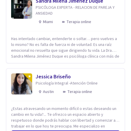
Sandra Milena Jimenez Duque
PSICÓLOGA EXPERTA - RELACION DE PAREJA Y
ANSIEDAD
Miami
Terapia online
Has intentado cambiar, entenderte o soltar… pero vuelves a
lo mismo? No es falta de fuerza ni de voluntad. Es una raíz
emocional no resuelta que sigue dirigiendo tu vida. La Dra.
Sandra Milena Jiménez Duque es psicóloga clínica con más de
10 años de experiencia, reconocida como una de las
profesionales más destacadas en el abordaje profundo de la
ansiedad, la baja autoestima, la dependencia emocional y los
Jessica Briseño
conflictos de pareja. Ha trabajado con pacientes en
Psicología Integral -Atención Online
diferentes países, acompañando procesos complejos. Su
enfoque terapéutico se diferencia por una premisa clara: no
Austin
Terapia online
trabaja el síntoma, trabaja la raíz que lo origina. Su
metodología interviene en tres niveles: regulación del
¿Estas atravesando un momento difícil o estas deseando un
sistema emocional, reprocesamiento de heridas de la
cambio en tu vida?... Te ofrezco un espacio abierto y
infancia y reestructuración cognitiva profunda, permitiendo
respetuoso donde podrás hablar con libertad y comenzar a
transformar patrones, emociones y decisiones desde su
trabajar en lo que hoy te preocupa. Me especializo en
origen. Si buscas un proceso superficial, este no es el lugar.