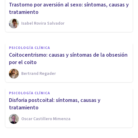
Síndrome de Otelo: causas,
Trastorno por aversión al sexo: síntomas, causas y
síntomas y tratamiento
tratamiento
Isabel Rovira Salvador
Izzat Haykal
PSICOLOGÍA CLÍNICA
Coitocentrismo: causas y síntomas de la obsesión
por el coito
Bertrand Regader
PSICOLOGÍA CLÍNICA
Disforia postcoital: síntomas, causas y
tratamiento
Oscar Castillero Mimenza