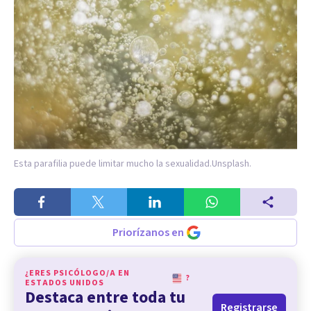
Esta parafilia puede limitar mucho la sexualidad.
Unsplash.
Priorízanos en
¿ERES PSICÓLOGO/A EN
?
ESTADOS UNIDOS
Destaca entre toda tu
Registrarse