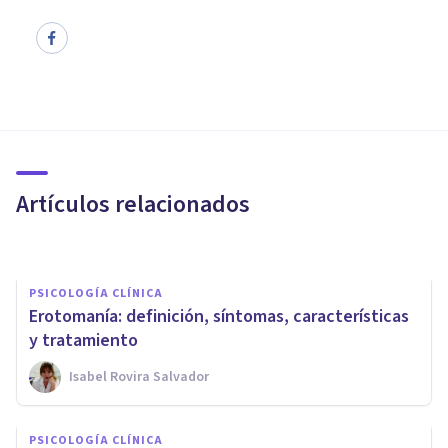
PSICOLOGÍA CLÍNICA
Disfunciones sexuales: qué
son, qué tipos hay y cómo se
tratan
Artículos relacionados
Upad Psicología Y Coaching
PSICOLOGÍA CLÍNICA
Erotomanía: definición, síntomas, características
y tratamiento
Isabel Rovira Salvador
PSICOLOGÍA CLÍNICA
PSICOLOGÍA CLÍNICA