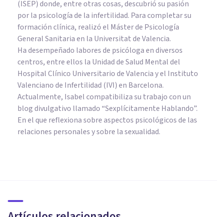
(ISEP) donde, entre otras cosas, descubrió su pasión
por la psicología de la infertilidad. Para completar su
formación clínica, realizó el Máster de Psicología
General Sanitaria en la Universitat de Valencia.
Ha desempeñado labores de psicóloga en diversos
centros, entre ellos la Unidad de Salud Mental del
Hospital Clínico Universitario de Valencia y el Instituto
Valenciano de Infertilidad (IVI) en Barcelona.
Actualmente, Isabel compatibiliza su trabajo con un
blog divulgativo llamado “Sexplícitamente Hablando”.
En el que reflexiona sobre aspectos psicológicos de las
relaciones personales y sobre la sexualidad.
PSICOLOGÍA CLÍNICA
La teoría de la incubación de
Eysenck: ¿cómo se adquieren
las fobias?
Artículos relacionados