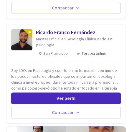
aceptando y modificando sus patrones cognitivos y
emocionales. Abordo patologías específicas como trastornos
Contactar
de ansiedad y del ánimo, y también crisis vitales y procesos
de crecimiento personal.
Ricardo Franco Fernández
Master Oficial en Sexología Clínica y Ldo. En
psicología
San Francisco
Terapia online
Soy LDO. en Psicología y cuento en mi formación con uno de
los pocos masteres oficiales que se imparten en sexología
clínica a nivel europeo, durante toda mi carrera profesional
como psicólogo-sexólogo he estado enfocado en la terapia
sexual desde una perspectiva multidisciplinar BIO-PSICO-
Ver perfil
SOCIAL ya que aunque las bases de mi trabajo son
psicológicas, si no se tienen en consideración otros factores
la terapia puede no funcionar al tener una visión demasiado
Contactar
simplista, excluyendo de antemano otros factores que
pueden influir. Mi intención es ayudar para conseguir una
mejora global de tu sexualidad, considerando cada caso