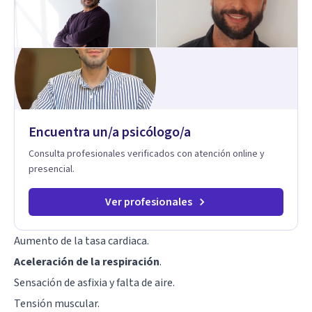
como algo particular e intentando adaptarme a tu situación
personal concreta. En especial mi ámbito de trabajo es la
disfunción eréctil, la eyaculación precoz y la falta de deseo
tanto en mujeres como en hombres. La sexualidad es de
enorme importancia tanto para el bienestar físico y mental
como a nivel personal para una buena autoestima y una
relación saludable de pareja.
Encuentra un/a psicólogo/a
Consulta profesionales verificados con atención online y
presencial.
Ver profesionales
Aumento de la tasa cardiaca.
Aceleración de la respiración
.
Sensación de asfixia y falta de aire.
Tensión muscular.