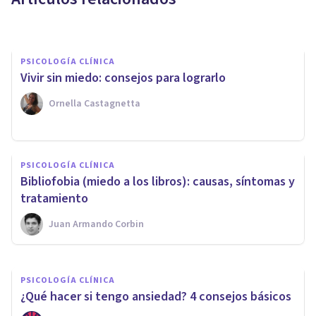
Laura Ruiz Mitjana
PSICOLOGÍA CLÍNICA
​Vivir sin miedo: consejos para lograrlo
Ornella Castagnetta
PSICOLOGÍA CLÍNICA
Tripofobia (miedo a los
PSICOLOGÍA CLÍNICA
agujeros): causas, síntomas y
​Bibliofobia (miedo a los libros): causas, síntomas y
tratamiento
tratamiento
Juan Armando Corbin
Bertrand Regader
PSICOLOGÍA CLÍNICA
¿Qué hacer si tengo ansiedad? 4 consejos básicos