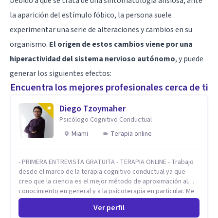
Debido a que se trata de una sintomatología ansiosa, ante
la aparición del estímulo fóbico, la persona suele
experimentar una serie de alteraciones y cambios en su
organismo.
El origen de estos cambios viene por una
hiperactividad del sistema nervioso autónomo
, y puede
generar los siguientes efectos:
Encuentra los mejores profesionales cerca de ti
Diego Tzoymaher
Psicólogo Cognitivo Conductual
Miami
Terapia online
- PRIMERA ENTREVISTA GRATUITA - TERAPIA ONLINE - Trabajo
desde el marco de la terapia cognitivo conductual ya que
creo que la ciencia es el mejor método de aproximación al
conocimiento en general y a la psicoterapia en particular. Me
interesan los procesos de cambio conductual por los que una
Ver perfil
persona pueda alcanzar sus objetivos, transitando,