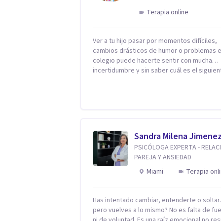
Terapia online
Ver a tu hijo pasar por momentos difíciles,
cambios drásticos de humor o problemas e
colegio puede hacerte sentir con mucha
incertidumbre y sin saber cuál es el siguien
paso. Aquí encontrarás un espacio seguro 
cálido donde tanto tú como tus hijos se sen
realmente escuchados, comprendidos y
apoyados para recuperar la tranquilidad en
casa. Me especializo en guiar a familias a través
de herramientas prácticas y dinámicas
Sandra Milena Jimene
adaptadas a la edad de cada menor, dejan
PSICÓLOGA EXPERTA - RELAC
lado las etiquetas y los tecnicismos. Mi fo
PAREJA Y ANSIEDAD
de trabajar se centra en entender las
emociones que hay detrás del comportami
Miami
Terapia onl
ayudándoles a desarrollar la confianza
necesaria para superar sus retos y
fortaleciendo la comunicación entre ustede
Has intentado cambiar, entenderte o solta
Acompaño a niños y adolescentes que est
pero vuelves a lo mismo? No es falta de fu
lidiando con la ansiedad, la timidez, la rebe
ni de voluntad. Es una raíz emocional no res