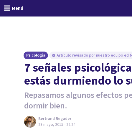
Menú
Psicología
Artículo revisado
por nuestro equipo edito
7 señales psicológic
estás durmiendo lo s
Repasamos algunos efectos per
dormir bien.
Bertrand Regader
28 mayo, 2015 - 22:24