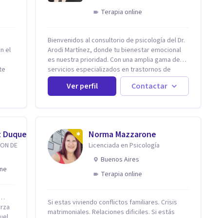
Terapia online
Bienvenidos al consultorio de psicología del Dr.
n el
Arodi Martínez, donde tu bienestar emocional
es nuestra prioridad. Con una amplia gama de
te
servicios especializados en trastornos de
y
ansiedad, depresión y otros trastornos
Ver perfil
Contactar
tirán
emocionales, estamos dedicados a ofrecerte el
mejor tratamiento para mejorar tu salud mental.
En nuestro consultorio, ofrecemos una variedad
de terapias y tratamientos diseñados para
satisfacer tus necesidades específicas: Terapia
z Duque
Norma Mazzarone
do de
para Trastornos de Ansiedad y Depresión:
ION DE
Licenciada en Psicología
rma
Somos expertos en el tratamiento de la
ansiedad y la depresión, utilizando enfoques
Buenos Aires
ento,
basados en evidencia para ayudarte a
ine
Terapia online
recuperar tu bienestar emocional. Terapia
Individual, de Pareja y Familiar: Trabajamos
s.
contigo y tus seres queridos para fortalecer las
r…
Si estas viviendo conflictos familiares. Crisis
án
relaciones y mejorar la dinámica familiar.
erza
matrimoniales. Relaciones dificiles. Si estás
ldía o
Evaluaciones Psicológicas y Terapias
uelta