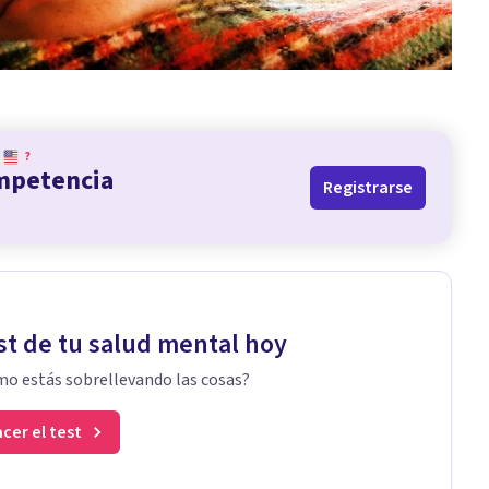
?
ompetencia
Registrarse
st de tu salud mental hoy
o estás sobrellevando las cosas?
cer el test