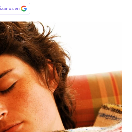
rízanos en