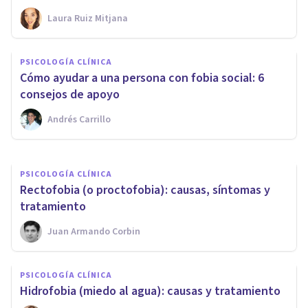
Laura Ruiz Mitjana
PSICOLOGÍA CLÍNICA
Aracnofobia: causas y
PSICOLOGÍA CLÍNICA
síntomas del miedo extremo a
Cómo ayudar a una persona con fobia social: 6
las arañas
consejos de apoyo
Andrés Carrillo
Oscar Castillero Mimenza
PSICOLOGÍA CLÍNICA
Rectofobia (o proctofobia): causas, síntomas y
tratamiento
Juan Armando Corbin
PSICOLOGÍA CLÍNICA
Hidrofobia (miedo al agua): causas y tratamiento