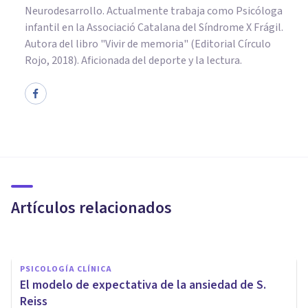
Neurodesarrollo. Actualmente trabaja como Psicóloga
infantil en la Associació Catalana del Síndrome X Frágil.
Autora del libro "Vivir de memoria" (Editorial Círculo
Rojo, 2018). Aficionada del deporte y la lectura.
PSICOLOGÍA CLÍNICA
La teoría bifactorial de
Mowrer: qué es y cómo explica
las fobias
Artículos relacionados
Oscar Castillero Mimenza
PSICOLOGÍA CLÍNICA
El modelo de expectativa de la ansiedad de S.
Reiss