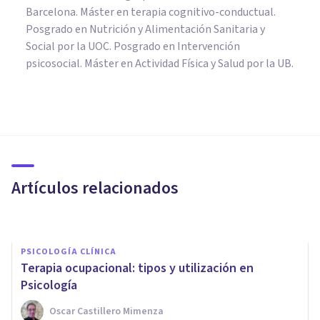
Barcelona. Máster en terapia cognitivo-conductual.
Posgrado en Nutrición y Alimentación Sanitaria y
Social por la UOC. Posgrado en Intervención
psicosocial. Máster en Actividad Física y Salud por la UB.
PSICOLOGÍA CLÍNICA
La importancia del
Psicogerontólogo en las
startups de atención a
Artículos relacionados
domicilio a personas mayores
Sandra Pàmies
PSICOLOGÍA CLÍNICA
Terapia ocupacional: tipos y utilización en
Psicología
Oscar Castillero Mimenza
PSICOLOGÍA