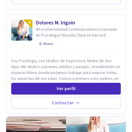
desarrollar nuevas habilidades y estrategias basadas en la
salud y calidad de vida.
Dolores M. Irigoin
BA in International Communications Licenciada
en Psicologia Filosofia China en Harvard
Miami
Soy Psicóloga, con 16 años de trayectoria. Madre de dos
hijos. Me dedico a jóvenes adultos y parejas , brindándoles un
espacio íntimo donde podamos trabajar para mejorar todos
los aspectos de sus vidas. Conozco primero a los padres, en
el caso de niños u adolescentes, para luego seguir la terapia
Ver perfil
con sus hijos, apuntalándolos en su futuro personal,
universitario y profesional, siempre conteniendo
paralelamente a los padres y brindándoles un espacio de
Contactar
seguridad. Hago terapia de pareja y adultos con método
integrativo. Más información en: intherapy.today