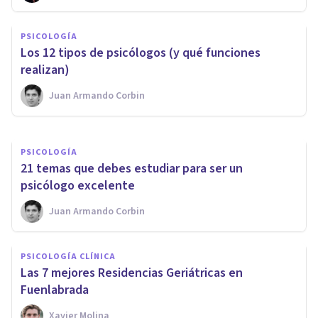
Los 13 beneficios de la
PSICOLOGÍA
Psicología (y por qué es buena
​Los 12 tipos de psicólogos (y qué funciones
idea ir al psicólogo)
realizan)
Juan Armando Corbin
Juan Armando Corbin
PSICOLOGÍA
21 temas que debes estudiar para ser un
psicólogo excelente
Juan Armando Corbin
PSICOLOGÍA CLÍNICA
Las 7 mejores Residencias Geriátricas en
Fuenlabrada
Xavier Molina