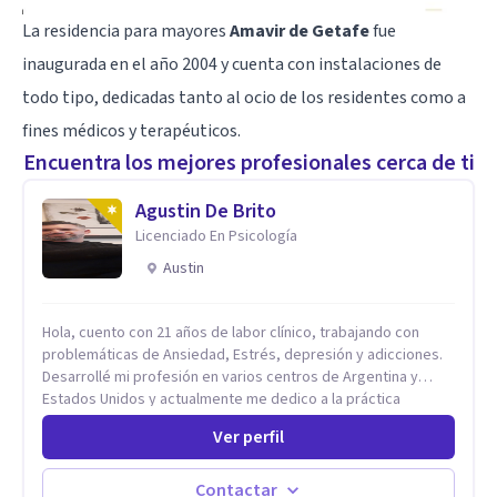
La residencia para mayores
Amavir de Getafe
fue
inaugurada en el año 2004 y cuenta con instalaciones de
todo tipo, dedicadas tanto al ocio de los residentes como a
fines médicos y terapéuticos.
Encuentra los mejores profesionales cerca de ti
Agustin De Brito
Licenciado En Psicología
Austin
Hola, cuento con 21 años de labor clínico, trabajando con
problemáticas de Ansiedad, Estrés, depresión y adicciones.
Desarrollé mi profesión en varios centros de Argentina y
Estados Unidos y actualmente me dedico a la práctica
privada. Utilizo terapias cognitivas conductuales basadas en
Ver perfil
evidencia científica con comprobados resultados. Los
objetivos terapéuticos están centrados en brindar
herramientas concretas para el cambio, que permitan
Contactar