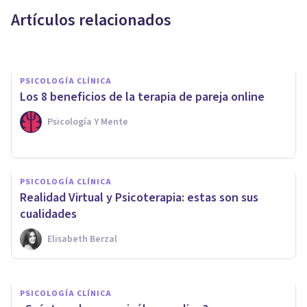
el miedo irracional a las
Artículos relacionados
palabras largas
Juan Armando Corbin
PSICOLOGÍA CLÍNICA
​Los 8 beneficios de la terapia de pareja online
Psicología Y Mente
PSICOLOGÍA CLÍNICA
PSICOLOGÍA CLÍNICA
​Los 10 beneficios del psicólogo
Realidad Virtual y Psicoterapia: estas son sus
online
cualidades
Elisabeth Berzal
Psicología Y Mente
PSICOLOGÍA CLÍNICA