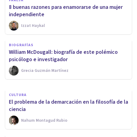
PAREJA
8 buenas razones para enamorarse de una mujer
independiente
Izzat Haykal
PSICOLOGÍA FORENSE Y CRIMINALÍSTICA
​Violencia conyugal: estudio
BIOGRAFÍAS
sobre los estilos y estrategias
William McDougall: biografía de este polémico
de afrontamiento del estrés
psicólogo e investigador
Grecia Guzmán Martínez
Déborah García Sánchez
CULTURA
El problema de la demarcación en la filosofía de la
ciencia
Nahum Montagud Rubio