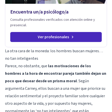
autoconciencia como un camino fundamental para la
transformación personal y para construir una vida más
Encuentra un/a psicólogo/a
auténtica y significativa.
Consulta profesionales verificados con atención online y
presencial.
Ver profesionales
La otra cara de la moneda: los hombres buscan mujeres…
no tan inteligentes
Parece, no obstante, que
las motivaciones de los
hombres a la hora de encontrar pareja también dejan un
poco que desear desde un prisma moral
. Según
argumenta Carney, ellos buscan a una mujer que priorice su
relación sentimental y el proyecto familiar sobre cualquier
otro aspecto de la vida, y por supuesto hay mujeres,
normalmente las ‘no tan inteligentes’, que están