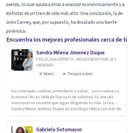
sueldo, lo cual ayuda a ellas a avanzar económicamente y a
disfrutar de un tren de vida más alto. Una conclusión, la de
John Carney, que, por supuesto, ha desatado una fuerte
polémica.
Encuentra los mejores profesionales cerca de ti
Sandra Milena Jimenez Duque
PSICÓLOGA EXPERTA - RELACION DE PAREJA Y
ANSIEDAD
Miami
Terapia online
Has intentado cambiar, entenderte o soltar… pero vuelves a
lo mismo? No es falta de fuerza ni de voluntad. Es una raíz
emocional no resuelta que sigue dirigiendo tu vida. La Dra.
Sandra Milena Jiménez Duque es psicóloga clínica con más de
10 años de experiencia, reconocida como una de las
profesionales más destacadas en el abordaje profundo de la
ansiedad, la baja autoestima, la dependencia emocional y los
Gabriela Sotomayor
conflictos de pareja. Ha trabajado con pacientes en