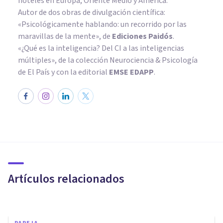
hoteles en Europa, Oriente Medio y América.
Autor de dos obras de divulgación científica:
«Psicológicamente hablando: un recorrido por las
maravillas de la mente»
, de
Ediciones Paidós
.
«¿Qué es la inteligencia? Del CI a las inteligencias
múltiples», de la colección Neurociencia & Psicología
de El País y con la editorial
EMSE EDAPP
.
PAREJA
Repartirse las tareas
domésticas entre los
miembros de la pareja mejora
Artículos relacionados
la vida sexual
Juan Armando Corbin