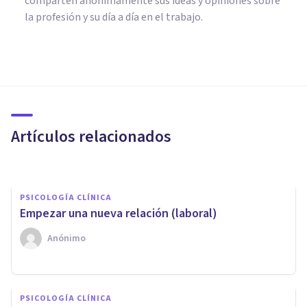
comparten anónimamente sus ideas y opiniones sobre
la profesión y su día a día en el trabajo.
PSICOLOGÍA CLÍNICA
Grupos multifamiliares o el
arte de la terapia en cadena
Artículos relacionados
Anónimo
PSICOLOGÍA CLÍNICA
Empezar una nueva relación (laboral)
Anónimo
PSICOLOGÍA CLÍNICA
PSICOLOGÍA CLÍNICA
Sentirse vista como