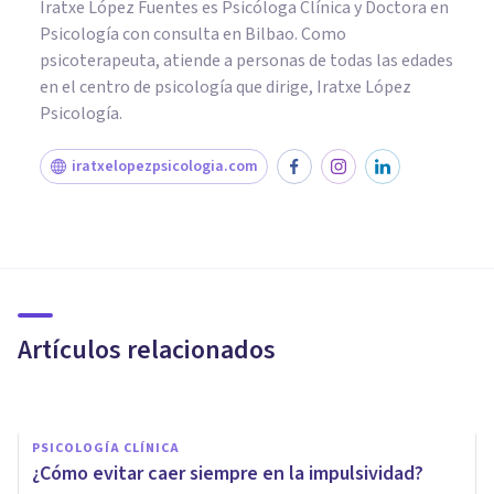
Iratxe López Fuentes es Psicóloga Clínica y Doctora en
Psicología con consulta en Bilbao. Como
psicoterapeuta, atiende a personas de todas las edades
en el centro de psicología que dirige, Iratxe López
Psicología.
iratxelopezpsicologia.com
PSICOLOGÍA CLÍNICA
Terapia Basada en Procesos:
qué es y cómo funciona
Artículos relacionados
Javi Soriano
PSICOLOGÍA CLÍNICA
¿Cómo evitar caer siempre en la impulsividad?