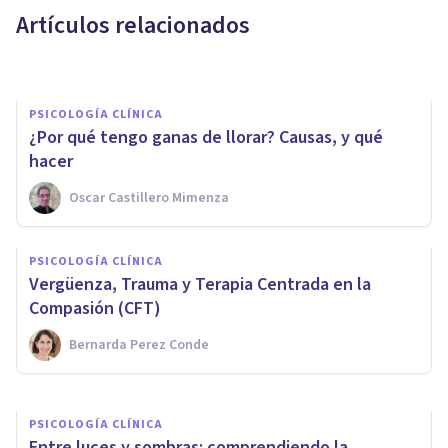
Artículos relacionados
Laura Ruiz Mitjana
PSICOLOGÍA CLÍNICA
¿Por qué tengo ganas de llorar? Causas, y qué
hacer
Oscar Castillero Mimenza
PSICOLOGÍA CLÍNICA
PSICOLOGÍA CLÍNICA
Comprendiendo cómo se
Vergüenza, Trauma y Terapia Centrada en la
siente la depresión
Compasión (CFT)
Bernarda Perez Conde
Arileydi Pérez
PSICOLOGÍA CLÍNICA
Entre luces y sombras: comprendiendo la