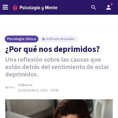
Psicología clínica
Artículo revisado
¿Por qué nos deprimidos?
Una reflexión sobre las causas que
están detrás del sentimiento de estar
deprimidos.
Cribecca
18 diciembre, 2023 - 18:48