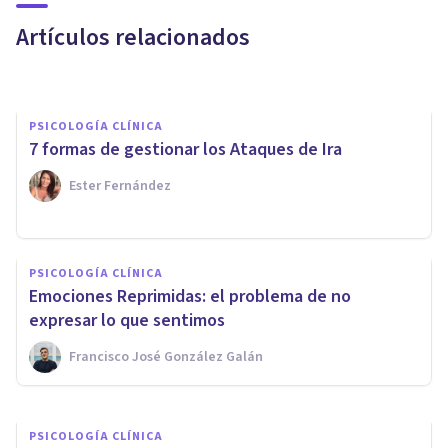
en las personas
Artículos relacionados
Avance Psicólogos
PSICOLOGÍA CLÍNICA
7 formas de gestionar los Ataques de Ira
Ester Fernández
PSICOLOGÍA CLÍNICA
PSICOLOGÍA CLÍNICA
Consejos para decir 'no' sin
Emociones Reprimidas: el problema de no
sentirte culpable
expresar lo que sentimos
Francisco José González Galán
Cribecca
PSICOLOGÍA CLÍNICA