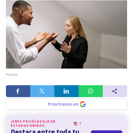
Pexels
Priorízanos en
¿ERES PSICÓLOGO/A EN
?
ESTADOS UNIDOS
Destaca entre toda tu